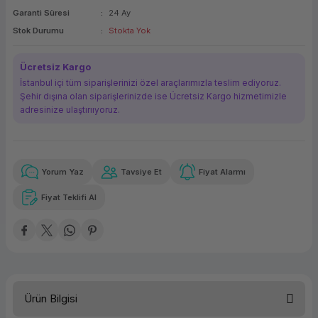
Garanti Süresi
24 Ay
ork Bileşenleri
ek
Stok Durumu
Stokta Yok
Ücretsiz Kargo
İstanbul içi tüm siparişlerinizi özel araçlarımızla teslim ediyoruz.
Şehir dışına olan siparişlerinizde ise Ücretsiz Kargo hizmetimizle
adresinize ulaştırııyoruz.
Yorum Yaz
Tavsiye Et
Fiyat Alarmı
Güvenilir Alışveriş
38.313,15 TL
x 12
Havalelerde
Kolay iade imkanı
Aya varan taksit
Özel indirim fırsatı
Fiyat Teklifi Al
Güvenilir Alışveriş
38.313,15 TL
x 12
Havalelerde
Kolay iade imkanı
Aya varan taksit
Özel indirim fırsatı
Ürün Bilgisi