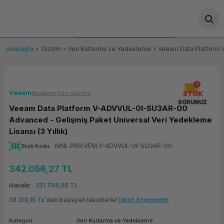
Geri Dön
Geri Dön
Geri Dön
Geri Dön
Geri Dön
Geri Dön
Geri Dön
ünler
leri
ası Çözümleri
eri
le) Ürünler
OT/VT Ürünleri
Anasayfa
Yazılım
Veri Kurtarma ve Yedekleme
Veeam Data Platform V
cı
s Ürünleri
eri
Barkod Yazıcı ve Okuyucu
hazı
ası
arı
keti
POS Terminali
Veeam
Markanın tüm ürünleri
STOK
SORUNUZ
Veeam Data Platform V-ADVVUL-0I-SU3AR-00
sayar
 Kablosu
Station
ım
keti
Fiş Yazıcı
Advanced - Gelişmiş Paket Universal Veri Yedekleme
Lisansı (3 Yıllık)
sayar
akinesi
se
ve Bağlantı
şif Paketi
Self Servis Ekranı
MNL.PRG.VEM.V-ADVVUL-0I-SU3AR-00
Stok Kodu
enleri
 (Firewall)
ma Makinesi
aklık
ve Yedekleme
Para Çekmecesi
342.056,27 TL
Havale
331.794,58 TL
on
eme Makinesi
rofon
Panel PC
38.313,15 TL
'den başlayan taksitlerle!
Taksit Seçenekleri
ciler
Kategori
Veri Kurtarma ve Yedekleme