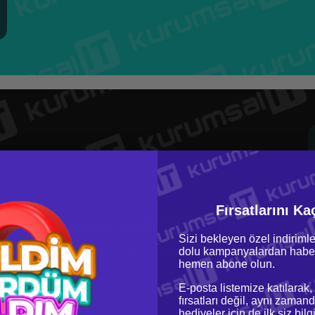
Fırsatlarını Ka
ek ve Ölçeklenebilir Çözümler
Sizi bekleyen özel indirimle
dolu kampanyalardan haber
sneklik sunar. Bu, verilerin hem yerel hem de bulut tabanlı depolama
hemen abone olun.
 İşletmeler, ihtiyaçlarına uygun bir bulut stratejisi oluşturabilir ve veri
layca ölçeklendirebilir.
E-posta listemize katılarak,
fırsatları değil, aynı zamand
hediyeler için de ilk siz bil