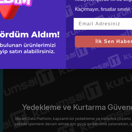
Kaçırmayın, fırsatlar sınırlı!
İlk Sen Haber
Yedekleme ve Kurtarma Güvences
Veeam Data Platform, kapsamlı bir yedekleme ve kurtarma çözümü sunara
şekilde işlemlere devam etmek için güçlü yedekleme yetenekleri, işle