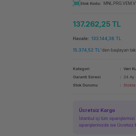
MNL.PRG.VEM.V
Stok Kodu
137.262,25 TL
Havale
133.144,38 TL
15.374,52 TL
'den başlayan taks
Kategori
Veri K
Garanti Süresi
24 Ay
Stok Durumu
Stokta
Ücretsiz Kargo
İstanbul içi tüm siparişleriniz
siparişlerinizde ise Ücretsiz 