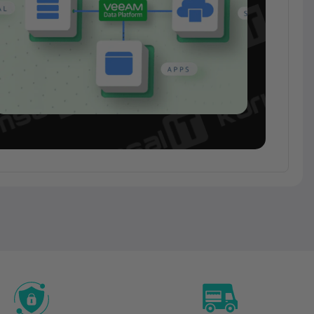
Yazılım
Lisansı
Veeam
Data
Platform