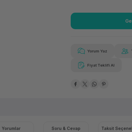
Ge
Güvenilir Alışveriş
15.3
Kolay iade imkanı
Aya 
Yorum Yaz
Fiyat Teklifi Al
Güvenilir Alışveriş
15.3
Kolay iade imkanı
Aya 
Yorumlar
Soru & Cevap
Taksit Seçenek