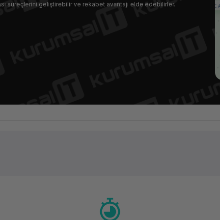
sı süreçlerini geliştirebilir ve rekabet avantajı elde edebilirler.
Ürün hakkında henüz soru sorulmamış.
Bu ürüne ilk yorumu siz yapın!
Yorum Yaz
Soru Sor