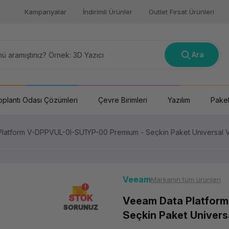
Kampanyalar
İndirimli Ürünler
Outlet Fırsat Ürünleri
Ara
oplantı Odası Çözümleri
Çevre Birimleri
Yazılım
Paket
latform V-DPPVUL-0I-SU1YP-00 Premium - Seçkin Paket Universal Veri
Veeam
Markanın tüm ürünleri
STOK
Veeam Data Platfor
SORUNUZ
Seçkin Paket Universal