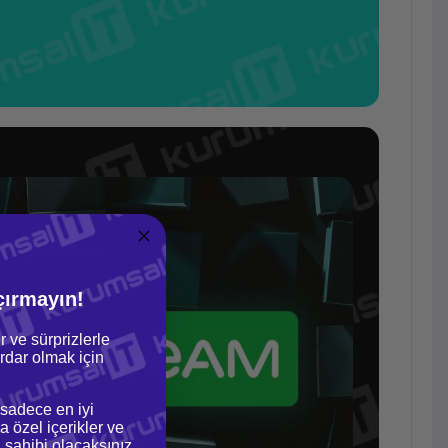
çırmayın!
r ve sürprizlerle
dar olmak için
 sadece en iyi
a özel içerikler ve
gi sahibi olacaksınız.