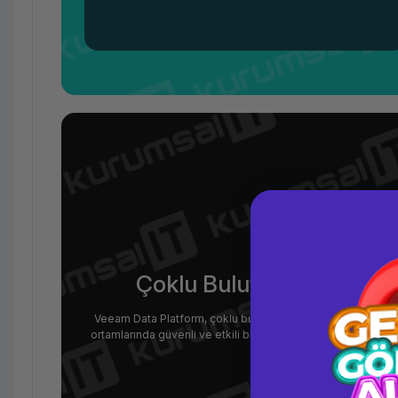
Çoklu Bulut Desteği: Esn
Veeam Data Platform, çoklu bulut desteği ile işletmelere e
ortamlarında güvenli ve etkili bir şekilde yönetilmesini sağlar.
yönetimini ko