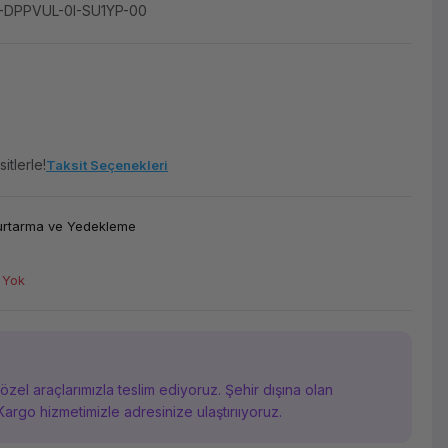
-DPPVUL-0I-SU1YP-00
itlerle!
Taksit Seçenekleri
urtarma ve Yedekleme
 Yok
i özel araçlarımızla teslim ediyoruz. Şehir dışına olan
Kargo hizmetimizle adresinize ulaştırııyoruz.