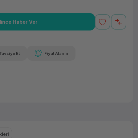
lince Haber Ver
74,52 TL
x 12
Havalelerde
varan taksit
Özel indirim fırsatı
Tavsiye Et
Fiyat Alarmı
74,52 TL
x 12
Havalelerde
varan taksit
Özel indirim fırsatı
leri