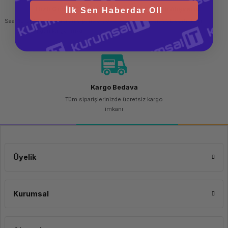
Hızlı Gönderi
Güvenli Alışveriş
İlk Sen Haberdar Ol!
Saat 15.00'a kadar yapılan siparişlerde
256 bit SSL sertifikası
aynı gün kargo imkanı
Kargo Bedava
Tüm siparişlerinizde ücretsiz kargo
imkanı
Üyelik
Kurumsal