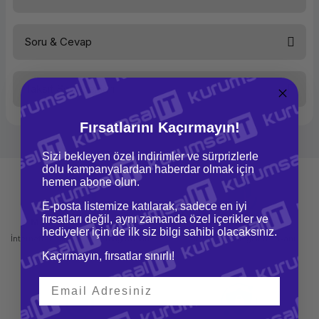
Bileşenler
Kılıf
Veri Girişi
Kalem
Çoklu Dokunmatik
Hayır
Soru & Cevap
Bağlantı Türü
Kablosuz
Bu ürüne ilk yorumu siz yapın!
Bağlantı Arabirimi
USB
Bağlantı Arabirimi
Bluetooth
Aktif Genişlik
148 mm
Taksit Seçenekleri
Yorum Yaz
Aktif Yükseklik
Ürün hakkında henüz soru sorulmamış.
210 mm
Kısayol Tuş Sayısı
1
Kalem Basınç Seviyesi
1024
Fırsatlarını Kaçırmayın!
Kalem
Var
Soru Sor
Renk
Siyah
Sizi bekleyen özel indirimler ve sürprizlerle
dolu kampanyalardan haberdar olmak için
hemen abone olun.
E-posta listemize katılarak, sadece en iyi
fırsatları değil, aynı zamanda özel içerikler ve
Mağazadan Teslimat
İade ve Değişim
hediyeler için de ilk siz bilgi sahibi olacaksınız.
İnternetten sipariş et ve mağazadan
Kolay iade ve değişim imkanı
teslim al
Kaçırmayın, fırsatlar sınırlı!