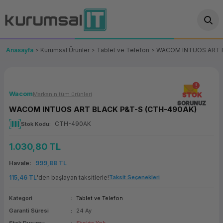
Geri Dön
Geri Dön
Geri Dön
Geri Dön
Geri Dön
Geri Dön
Geri Dön
ünler
leri
ası Çözümleri
eri
le) Ürünler
OT/VT Ürünleri
Anasayfa
Kurumsal Ürünler
Tablet ve Telefon
WACOM INTUOS ART B
cı
s Ürünleri
eri
Barkod Yazıcı ve Okuyucu
hazı
ası
arı
keti
POS Terminali
Wacom
Markanın tüm ürünleri
STOK
SORUNUZ
WACOM INTUOS ART BLACK P&T-S (CTH-490AK)
sayar
 Kablosu
Station
ım
keti
Fiş Yazıcı
CTH-490AK
Stok Kodu
sayar
akinesi
se
ve Bağlantı
şif Paketi
Self Servis Ekranı
1.030,80 TL
enleri
 (Firewall)
ma Makinesi
aklık
ve Yedekleme
Para Çekmecesi
Havale
999,88 TL
115,46 TL
'den başlayan taksitlerle!
Taksit Seçenekleri
on
eme Makinesi
rofon
Panel PC
Kategori
Tablet ve Telefon
ciler
Garanti Süresi
24 Ay