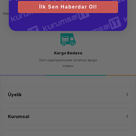
Hızlı Gönderi
Güvenli Alışveriş
İlk Sen Haberdar Ol!
Saat 15.00'a kadar yapılan siparişlerde
256 bit SSL sertifikası
aynı gün kargo imkanı
Kargo Bedava
Tüm siparişlerinizde ücretsiz kargo
imkanı
Üyelik
Kurumsal