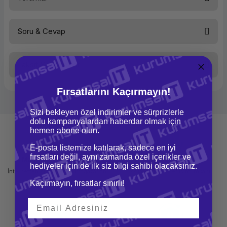
Veri Girişi
Kalem, Dokunmatik
Çoklu Dokunmatik
Evet
Bağlantı Türü
Kablolu
Soru & Cevap
Bağlantı Arabirimi
USB
Bu ürüne ilk yorumu siz yapın!
Aktif Genişlik
152 mm
Aktif Yükseklik
95 mm
Kalem Basınç Seviyesi
1024
Taksit Seçenekleri
Kalem
Var
Yorum Yaz
Ürün hakkında henüz soru sorulmamış.
Renk
Siyah
Fırsatlarını Kaçırmayın!
Soru Sor
Sizi bekleyen özel indirimler ve sürprizlerle
dolu kampanyalardan haberdar olmak için
hemen abone olun.
E-posta listemize katılarak, sadece en iyi
fırsatları değil, aynı zamanda özel içerikler ve
Mağazadan Teslimat
İade ve Değişim
hediyeler için de ilk siz bilgi sahibi olacaksınız.
İnternetten sipariş et ve mağazadan
Kolay iade ve değişim imkanı
teslim al
Kaçırmayın, fırsatlar sınırlı!