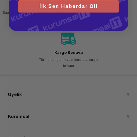
Hızlı Gönderi
Güvenli Alışveriş
İlk Sen Haberdar Ol!
Saat 15.00'a kadar yapılan siparişlerde
256 bit SSL sertifikası
aynı gün kargo imkanı
Kargo Bedava
Tüm siparişlerinizde ücretsiz kargo
imkanı
Üyelik
Kurumsal