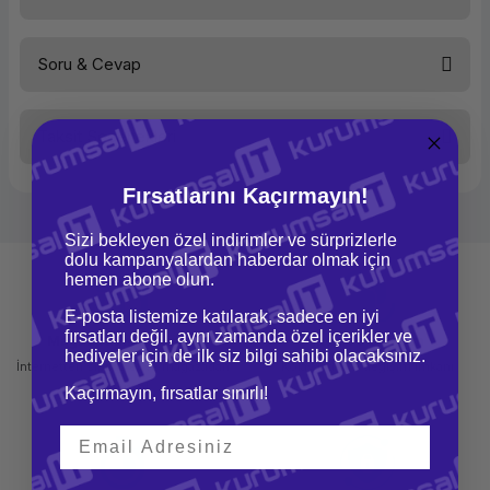
Veri Girişi
Kalem, Dokunmatik
Çoklu Dokunmatik
Evet
Bağlantı Türü
Kablolu
Soru & Cevap
Bağlantı Arabirimi
USB
Bu ürüne ilk yorumu siz yapın!
Aktif Genişlik
152 mm
Aktif Yükseklik
95 mm
Kalem Basınç Seviyesi
1024
Taksit Seçenekleri
Kalem
Var
Yorum Yaz
Ürün hakkında henüz soru sorulmamış.
Renk
Siyah
Fırsatlarını Kaçırmayın!
Soru Sor
Sizi bekleyen özel indirimler ve sürprizlerle
dolu kampanyalardan haberdar olmak için
hemen abone olun.
E-posta listemize katılarak, sadece en iyi
fırsatları değil, aynı zamanda özel içerikler ve
Mağazadan Teslimat
İade ve Değişim
hediyeler için de ilk siz bilgi sahibi olacaksınız.
İnternetten sipariş et ve mağazadan
Kolay iade ve değişim imkanı
teslim al
Kaçırmayın, fırsatlar sınırlı!