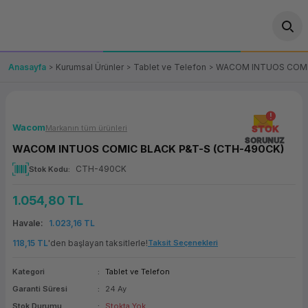
Geri Dön
Geri Dön
Geri Dön
Geri Dön
Geri Dön
Geri Dön
Geri Dön
ünler
leri
ası Çözümleri
eri
le) Ürünler
OT/VT Ürünleri
Anasayfa
Kurumsal Ürünler
Tablet ve Telefon
WACOM INTUOS COMI
cı
s Ürünleri
eri
Barkod Yazıcı ve Okuyucu
hazı
ası
arı
keti
POS Terminali
Wacom
Markanın tüm ürünleri
STOK
SORUNUZ
WACOM INTUOS COMIC BLACK P&T-S (CTH-490CK)
sayar
 Kablosu
Station
ım
keti
Fiş Yazıcı
CTH-490CK
Stok Kodu
sayar
akinesi
se
ve Bağlantı
şif Paketi
Self Servis Ekranı
1.054,80 TL
enleri
 (Firewall)
ma Makinesi
aklık
ve Yedekleme
Havale
1.023,16 TL
Para Çekmecesi
118,15 TL
'den başlayan taksitlerle!
Taksit Seçenekleri
on
eme Makinesi
rofon
Panel PC
Kategori
Tablet ve Telefon
Garanti Süresi
24 Ay
ciler
Stok Durumu
Stokta Yok