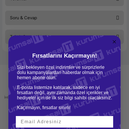
Veri Girişi
Kalem, Dokunmatik
Çoklu Dokunmatik
Evet
Bağlantı Türü
Kablolu
Soru & Cevap
Bağlantı Arabirimi
USB
Bu ürüne ilk yorumu siz yapın!
Aktif Genişlik
152 mm
Aktif Yükseklik
95 mm
Kalem Basınç Seviyesi
1024
Taksit Seçenekleri
Kalem
Var
Yorum Yaz
Ürün hakkında henüz soru sorulmamış.
Renk
Siyah
Fırsatlarını Kaçırmayın!
Soru Sor
Sizi bekleyen özel indirimler ve sürprizlerle
dolu kampanyalardan haberdar olmak için
hemen abone olun.
E-posta listemize katılarak, sadece en iyi
Mağazadan Teslimat
İade ve Değişim
fırsatları değil, aynı zamanda özel içerikler ve
İnternetten sipariş et ve mağazadan
hediyeler için de ilk siz bilgi sahibi olacaksınız.
Kolay iade ve değişim imkanı
teslim al
Kaçırmayın, fırsatlar sınırlı!