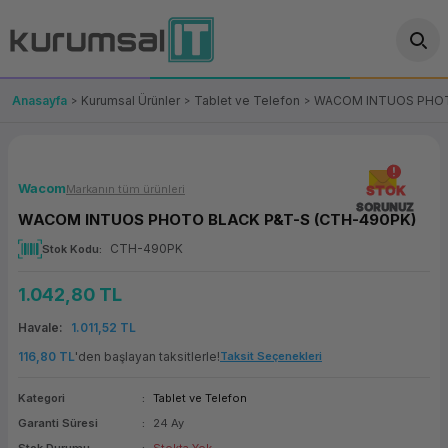
Geri Dön
Geri Dön
Geri Dön
Geri Dön
Geri Dön
Geri Dön
Geri Dön
ünler
leri
ası Çözümleri
eri
le) Ürünler
OT/VT Ürünleri
Anasayfa
Kurumsal Ürünler
Tablet ve Telefon
WACOM INTUOS PHOT
cı
s Ürünleri
eri
Barkod Yazıcı ve Okuyucu
hazı
ası
arı
keti
POS Terminali
Wacom
Markanın tüm ürünleri
STOK
SORUNUZ
WACOM INTUOS PHOTO BLACK P&T-S (CTH-490PK)
sayar
 Kablosu
Station
ım
keti
Fiş Yazıcı
CTH-490PK
Stok Kodu
sayar
akinesi
se
ve Bağlantı
şif Paketi
Self Servis Ekranı
1.042,80 TL
enleri
 (Firewall)
ma Makinesi
aklık
ve Yedekleme
Para Çekmecesi
Havale
1.011,52 TL
116,80 TL
'den başlayan taksitlerle!
Taksit Seçenekleri
on
eme Makinesi
rofon
Panel PC
Kategori
Tablet ve Telefon
ciler
Garanti Süresi
24 Ay