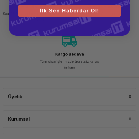
Hızlı Gönderi
Güvenli Alışveriş
İlk Sen Haberdar Ol!
Saat 15.00'a kadar yapılan siparişlerde
256 bit SSL sertifikası
aynı gün kargo imkanı
Kargo Bedava
Tüm siparişlerinizde ücretsiz kargo
imkanı
Üyelik
Kurumsal