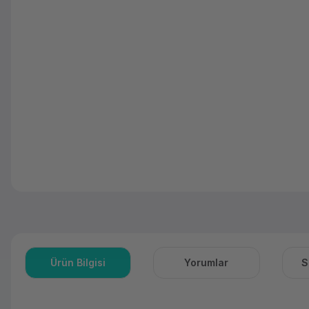
Ürün Bilgisi
Yorumlar
S