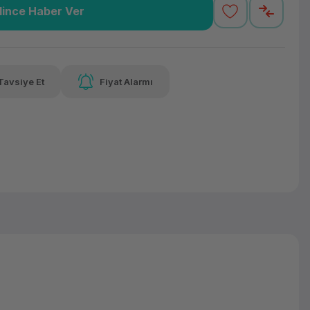
lince Haber Ver
,28 TL
x 12
Havalelerde
Güvenilir Alışveriş
varan taksit
Özel indirim fırsatı
Kolay iade imkanı
Tavsiye Et
Fiyat Alarmı
lelerde
irim fırsatı