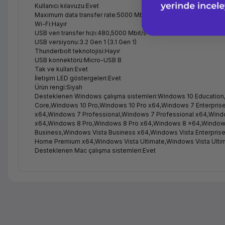
Kullanıcı kılavuzu:Evet
Maximum data transfer rate:5000 Mbit/s
Wi-Fi:Hayır
USB veri transfer hızı:480,5000 Mbit/s
USB versiyonu:3.2 Gen 1 (3.1 Gen 1)
Thunderbolt teknolojisi:Hayır
USB konnektörü:Micro-USB B
Tak ve kullan:Evet
İletişim LED göstergeleri:Evet
Ürün rengi:Siyah
Desteklenen Windows çalışma sistemleri:Windows 10 Educatio
Core,Windows 10 Pro,Windows 10 Pro x64,Windows 7 Enterpr
x64,Windows 7 Professional,Windows 7 Professional x64,Windo
x64,Windows 8 Pro,Windows 8 Pro x64,Windows 8 x64,Windows 8
Business,Windows Vista Business x64,Windows Vista Enterpri
Home Premium x64,Windows Vista Ultimate,Windows Vista Ult
Desteklenen Mac çalışma sistemleri:Evet