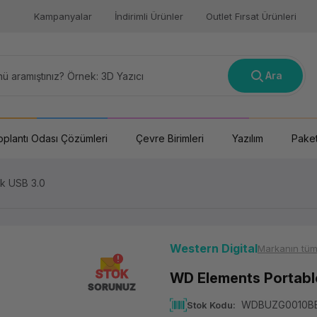
Kampanyalar
İndirimli Ürünler
Outlet Fırsat Ürünleri
Ara
oplantı Odası Çözümleri
Çevre Birimleri
Yazılım
Paket
ck USB 3.0
Western Digital
Markanın tüm
STOK
WD Elements Portable
SORUNUZ
WDBUZG0010B
Stok Kodu