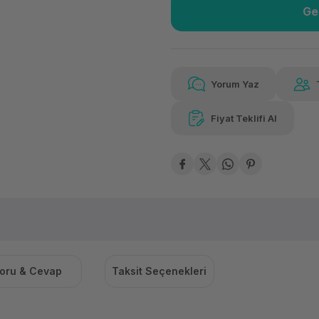
Ge
Güvenilir Alışveriş
347
Kolay iade imkanı
Aya 
Yorum Yaz
Fiyat Teklifi Al
347,28 TL
x 12
Hava
Aya varan taksit
Özel ind
oru & Cevap
Taksit Seçenekleri