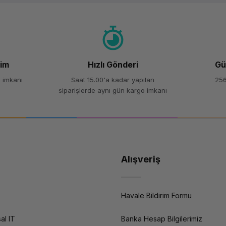
Yorum Yaz
Soru Sor
şim
Hızlı Gönderi
Gü
 imkanı
Saat 15.00'a kadar yapılan
256
siparişlerde aynı gün kargo imkanı
Alışveriş
Havale Bildirim Formu
al IT
Banka Hesap Bilgilerimiz