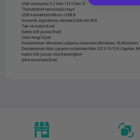
USB versiyonu:3.2 Gen 1 (3.1 Gen 1)
Thunderbolt teknolojisi:Hayır
USB konnektörü:Micro-USB B
Güvenlik algoritması destekli:256-bit AES
Tak ve kullan:Evet
Kablo kilit yuvası:Evet
Ürün rengi:Siyah
Desteklenen Windows çalışma sistemleri:Windows 10,Windows 
Desteklenen Mac çalışma sistemleri:Mac OS X 10.11 El Capitan, Ma
Kablo kilit yuvası türü:Kensington
Şifre koruması:Evet