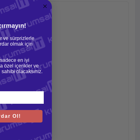
çırmayın!
r ve sürprizlerle
dar olmak için
 sadece en iyi
a özel içerikler ve
gi sahibi olacaksınız.
dar Ol!