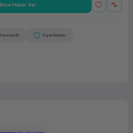
lince Haber Ver
7,62 TL
x 12
Havalelerde
varan taksit
Özel indirim fırsatı
Tavsiye Et
Fiyat Alarmı
7,62 TL
x 12
Havalelerde
varan taksit
Özel indirim fırsatı