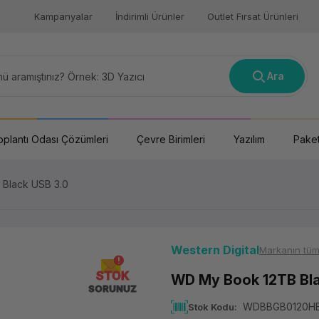
Kampanyalar
İndirimli Ürünler
Outlet Fırsat Ürünleri
Ara
oplantı Odası Çözümleri
Çevre Birimleri
Yazılım
Paket
Black USB 3.0
Western Digital
Markanın tüm
STOK
WD My Book 12TB Bla
SORUNUZ
WDBBGB0120HB
Stok Kodu