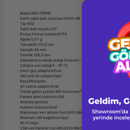
Marka:WESTERND
Dahili sabit disk sürücüsü:12000 GB
Tip:HDD
Sabit disk boyutu:3.5"
Dosya format sistemi:NTFS
Ağırlık:0,97 g
Yükseklik:170,6 mm
Genişlik:49 mm
Derinlik:139,3 mm
Depolama sıcaklığı aralığı (Celsius):-20 - 65 °C
Çalışma ısısı aralığı:5 - 35 °C
Harici güç adaptörü:Evet
Veri yolu ile çalışan:Hayır
Kasa:Masaüstü
AC sarma adaptör:Evet
Ürünle gelen yazılım:WD Discovery™, WD Backup™, WD Security™, 
Pakete dahil kablolar:USB
Ambalaj tipi:Kutu
Kullanıcı kılavuzu:Evet
Maksimum veri aktarım hızı:5000 Mbit/s
Ethernet LAN bağlantısı:Hayır
Wi-Fi:Hayır
USB veri transfer hızı:480,5000 Mbit/s