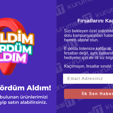
Fırsatlarını Ka
Sizi bekleyen özel indirimle
dolu kampanyalardan haber
hemen abone olun.
E-posta listemize katılarak,
fırsatları değil, aynı zamand
hediyeler için de ilk siz bil
Kaçırmayın, fırsatlar sınırlı!
WD Drive Utilities™
İlk Sen Haber