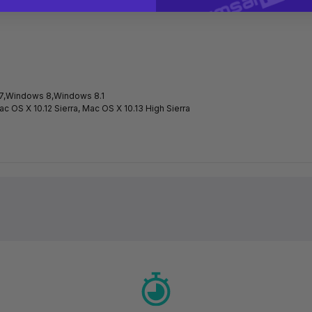
7,Windows 8,Windows 8.1
c OS X 10.12 Sierra, Mac OS X 10.13 High Sierra
Ürün hakkında henüz soru sorulmamış.
Bu ürüne ilk yorumu siz yapın!
Yorum Yaz
Soru Sor