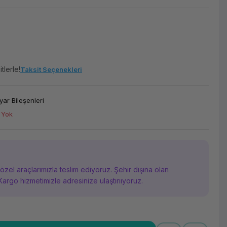
tlerle!
Taksit Seçenekleri
yar Bileşenleri
 Yok
i özel araçlarımızla teslim ediyoruz. Şehir dışına olan
Kargo hizmetimizle adresinize ulaştırııyoruz.