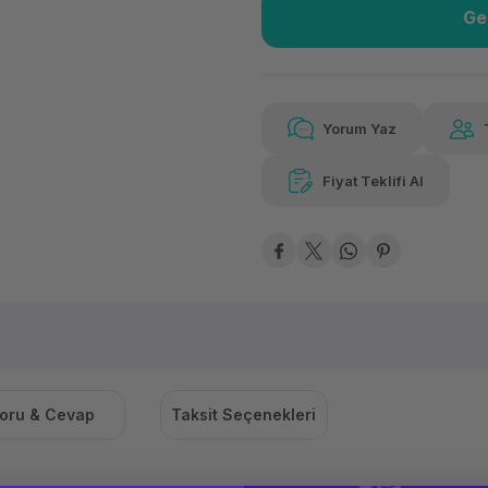
Ge
Güvenilir Alışveriş
2.42
Kolay iade imkanı
Aya 
Yorum Yaz
Fiyat Teklifi Al
Güvenilir Alışveriş
2.42
Kolay iade imkanı
Aya 
oru & Cevap
Taksit Seçenekleri