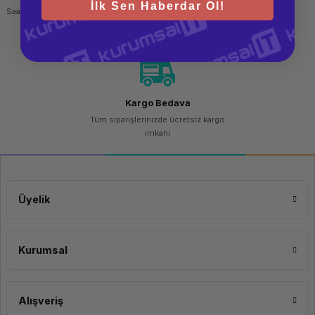
İlk Sen Haberdar Ol!
Saat 15.00'a kadar yapılan siparişlerde
256 bit SSL sertifikası
aynı gün kargo imkanı
Kargo Bedava
Tüm siparişlerinizde ücretsiz kargo
imkanı
Üyelik
Kurumsal
Alışveriş