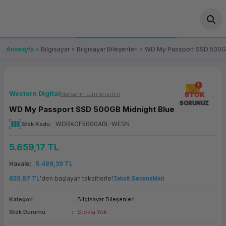
Geri Dön
Geri Dön
Geri Dön
Geri Dön
Geri Dön
Geri Dön
Geri Dön
ünler
leri
ası Çözümleri
eri
le) Ürünler
OT/VT Ürünleri
Anasayfa
Bilgisayar
Bilgisayar Bileşenleri
WD My Passport SSD 500GB
cı
s Ürünleri
eri
Barkod Yazıcı ve Okuyucu
hazı
ası
arı
keti
POS Terminali
Western Digital
Markanın tüm ürünleri
STOK
SORUNUZ
WD My Passport SSD 500GB Midnight Blue
sayar
 Kablosu
Station
ım
keti
Fiş Yazıcı
WDBAGF5000ABL-WESN
Stok Kodu
sayar
akinesi
se
ve Bağlantı
şif Paketi
Self Servis Ekranı
5.659,17 TL
enleri
 (Firewall)
ma Makinesi
aklık
ve Yedekleme
Havale
5.489,39 TL
Para Çekmecesi
633,87 TL
'den başlayan taksitlerle!
Taksit Seçenekleri
on
eme Makinesi
rofon
Panel PC
Kategori
Bilgisayar Bileşenleri
Stok Durumu
Stokta Yok
ciler