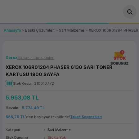
Geri Dön
Geri Dön
Geri Dön
Geri Dön
Geri Dön
Geri Dön
Geri Dön
ünler
leri
ası Çözümleri
eri
le) Ürünler
OT/VT Ürünleri
Anasayfa
Baskı Çözümleri
Sarf Malzeme
XEROX 106R01284 PHASER
cı
s Ürünleri
eri
Barkod Yazıcı ve Okuyucu
hazı
ası
arı
keti
POS Terminali
Xerox
Markanın tüm ürünleri
STOK
SORUNUZ
XEROX 106R01284 PHASER 6130 SARI TONER
sayar
 Kablosu
Station
ım
keti
Fiş Yazıcı
KARTUSU 1900 SAYFA
210010772
Stok Kodu
sayar
akinesi
se
ve Bağlantı
şif Paketi
Self Servis Ekranı
5.953,08 TL
enleri
 (Firewall)
ma Makinesi
aklık
ve Yedekleme
Para Çekmecesi
Havale
5.774,49 TL
on
eme Makinesi
rofon
Panel PC
666,79 TL
'den başlayan taksitlerle!
Taksit Seçenekleri
Kategori
Sarf Malzeme
ciler
Stok Durumu
Stokta Yok