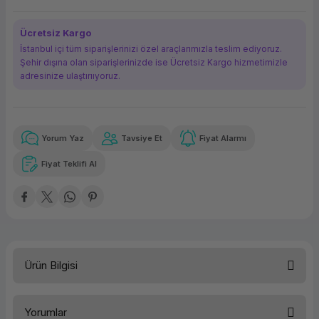
ork Bileşenleri
ek
Ücretsiz Kargo
İstanbul içi tüm siparişlerinizi özel araçlarımızla teslim ediyoruz.
Şehir dışına olan siparişlerinizde ise Ücretsiz Kargo hizmetimizle
adresinize ulaştırııyoruz.
Yorum Yaz
Tavsiye Et
Fiyat Alarmı
Güvenilir Alışveriş
666,79 TL
x 12
Havalelerde
Kolay iade imkanı
Aya varan taksit
Özel indirim fırsatı
Fiyat Teklifi Al
Güvenilir Alışveriş
666,79 TL
x 12
Havalelerde
Kolay iade imkanı
Aya varan taksit
Özel indirim fırsatı
Ürün Bilgisi
Türü
Yazıcı Toneri
Yorumlar