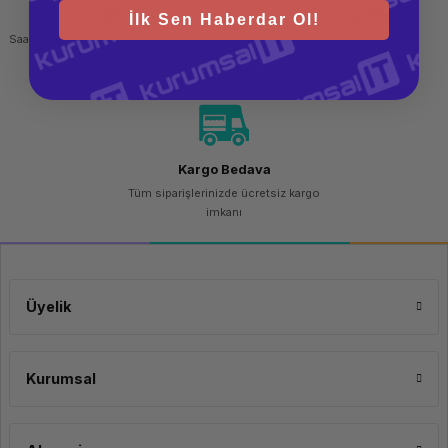
Hızlı Gönderi
Güvenli Alışveriş
İlk Sen Haberdar Ol!
Saat 15.00'a kadar yapılan siparişlerde
256 bit SSL sertifikası
aynı gün kargo imkanı
Kargo Bedava
Tüm siparişlerinizde ücretsiz kargo
imkanı
Üyelik
Kurumsal