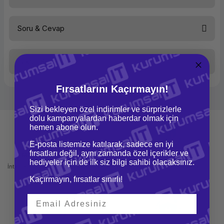
Soru & Cevap
Bu ürüne ilk yorumu siz yapın!
Taksit Seçenekleri
Yorum Yaz
Ürün hakkında henüz soru sorulmamış.
Fırsatlarını Kaçırmayın!
Soru Sor
Sizi bekleyen özel indirimler ve sürprizlerle
dolu kampanyalardan haberdar olmak için
hemen abone olun.
E-posta listemize katılarak, sadece en iyi
fırsatları değil, aynı zamanda özel içerikler ve
Mağazadan Teslimat
İade ve Değişim
hediyeler için de ilk siz bilgi sahibi olacaksınız.
İnternetten sipariş et ve mağazadan
Kolay iade ve değişim imkanı
teslim al
Kaçırmayın, fırsatlar sınırlı!