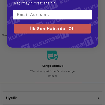
Kaçırmayın, fırsatlar sınırlı!
teslim al
İlk Sen Haberdar Ol!
Hızlı Gönderi
Güvenli Alışveriş
Saat 15.00'a kadar yapılan siparişlerde
256 bit SSL sertifikası
aynı gün kargo imkanı
Kargo Bedava
Tüm siparişlerinizde ücretsiz kargo
imkanı
Üyelik