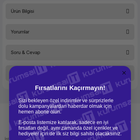
Ürün Bilgisi
Türü
Yazıcı Toneri
Yorumlar
Soru & Cevap
Bu ürüne ilk yorumu siz yapın!
Taksit Seçenekleri
Yorum Yaz
Ürün hakkında henüz soru sorulmamış.
Fırsatlarını Kaçırmayın!
Soru Sor
Sizi bekleyen özel indirimler ve sürprizlerle
dolu kampanyalardan haberdar olmak için
hemen abone olun.
E-posta listemize katılarak, sadece en iyi
fırsatları değil, aynı zamanda özel içerikler ve
Mağazadan Teslimat
İade ve Değişim
hediyeler için de ilk siz bilgi sahibi olacaksınız.
İnternetten sipariş et ve mağazadan
Kolay iade ve değişim imkanı