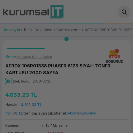
Geri Dön
Geri Dön
Geri Dön
Geri Dön
Geri Dön
Geri Dön
Geri Dön
ünler
leri
ası Çözümleri
eri
le) Ürünler
OT/VT Ürünleri
Anasayfa
Baskı Çözümleri
Sarf Malzeme
XEROX 106R01338 PHASER
cı
s Ürünleri
eri
Barkod Yazıcı ve Okuyucu
hazı
ası
arı
keti
POS Terminali
Xerox
STOK
Markanın tüm ürünleri
SORUNUZ
XEROX 106R01338 PHASER 6125 SIYAH TONER
sayar
 Kablosu
Station
ım
keti
Fiş Yazıcı
KARTUSU 2000 SAYFA
210010725
Stok Kodu
sayar
akinesi
se
ve Bağlantı
şif Paketi
Self Servis Ekranı
4.033,23 TL
enleri
 (Firewall)
ma Makinesi
aklık
ve Yedekleme
Para Çekmecesi
Havale
3.912,23 TL
on
eme Makinesi
rofon
Panel PC
451,76 TL
'den başlayan taksitlerle!
Taksit Seçenekleri
ciler
Kategori
Sarf Malzeme