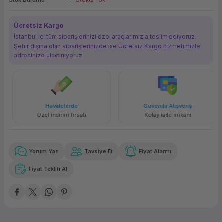
Stok Durumu
Stokta Yok
ork Bileşenleri
ek
Ücretsiz Kargo
İstanbul içi tüm siparişlerinizi özel araçlarımızla teslim ediyoruz.
Şehir dışına olan siparişlerinizde ise Ücretsiz Kargo hizmetimizle
adresinize ulaştırııyoruz.
Havalelerde
Güvenilir Alışveriş
Özel indirim fırsatı
Kolay iade imkanı
Yorum Yaz
Tavsiye Et
Fiyat Alarmı
Fiyat Teklifi Al