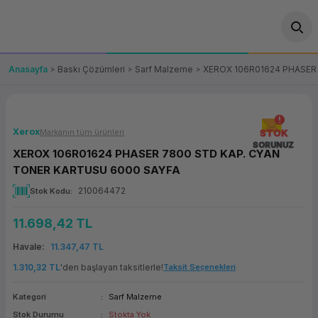
Geri Dön
Geri Dön
Geri Dön
Geri Dön
Geri Dön
Geri Dön
Geri Dön
ünler
leri
ası Çözümleri
eri
le) Ürünler
OT/VT Ürünleri
Anasayfa
Baskı Çözümleri
Sarf Malzeme
XEROX 106R01624 PHASER
cı
s Ürünleri
eri
Barkod Yazıcı ve Okuyucu
hazı
ası
arı
keti
POS Terminali
Xerox
Markanın tüm ürünleri
STOK
SORUNUZ
XEROX 106R01624 PHASER 7800 STD KAP. CYAN
sayar
 Kablosu
Station
ım
keti
Fiş Yazıcı
TONER KARTUSU 6000 SAYFA
210064472
Stok Kodu
sayar
akinesi
se
ve Bağlantı
şif Paketi
Self Servis Ekranı
11.698,42 TL
enleri
 (Firewall)
ma Makinesi
aklık
ve Yedekleme
Para Çekmecesi
Havale
11.347,47 TL
on
eme Makinesi
rofon
Panel PC
1.310,32 TL
'den başlayan taksitlerle!
Taksit Seçenekleri
Kategori
Sarf Malzeme
ciler
Stok Durumu
Stokta Yok