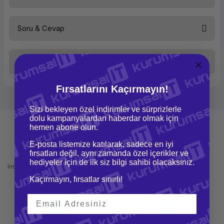
Soru & Cevap
Bu ürüne ilk yorumu siz yapın!
Taksit Seçenekleri
Yorum Yaz
Ürün hakkında henüz soru sorulmamış.
Fırsatlarını Kaçırmayın!
Soru Sor
Sizi bekleyen özel indirimler ve sürprizlerle
dolu kampanyalardan haberdar olmak için
hemen abone olun.
E-posta listemize katılarak, sadece en iyi
fırsatları değil, aynı zamanda özel içerikler ve
Mağazadan Teslimat
İade ve Değişim
hediyeler için de ilk siz bilgi sahibi olacaksınız.
İnternetten sipariş et ve mağazadan
Kolay iade ve değişim imkanı
teslim al
Kaçırmayın, fırsatlar sınırlı!