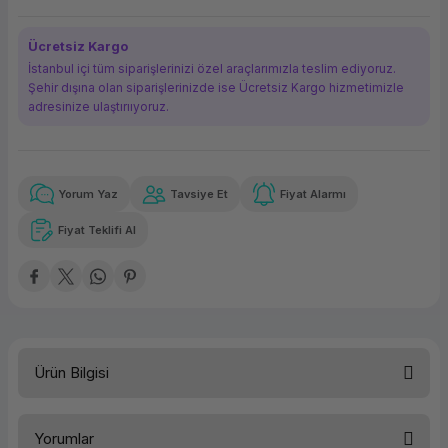
ork Bileşenleri
ek
Ücretsiz Kargo
İstanbul içi tüm siparişlerinizi özel araçlarımızla teslim ediyoruz.
Şehir dışına olan siparişlerinizde ise Ücretsiz Kargo hizmetimizle
adresinize ulaştırııyoruz.
Yorum Yaz
Tavsiye Et
Fiyat Alarmı
Güvenilir Alışveriş
1.310,32 TL
x 12
Havalelerde
Kolay iade imkanı
Aya varan taksit
Özel indirim fırsatı
Fiyat Teklifi Al
Güvenilir Alışveriş
1.310,32 TL
x 12
Havalelerde
Kolay iade imkanı
Aya varan taksit
Özel indirim fırsatı
Ürün Bilgisi
Türü
Yazıcı Toneri
Yorumlar