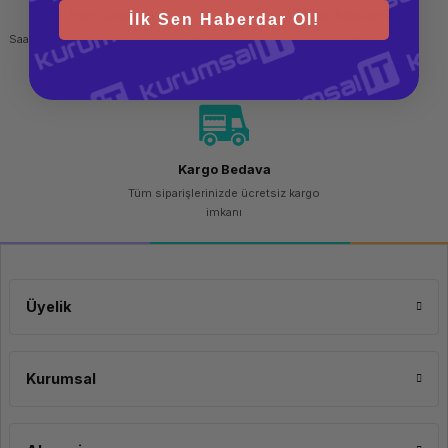
Hızlı Gönderi
Güvenli Alışveriş
İlk Sen Haberdar Ol!
Saat 15.00'a kadar yapılan siparişlerde
256 bit SSL sertifikası
aynı gün kargo imkanı
Kargo Bedava
Tüm siparişlerinizde ücretsiz kargo
imkanı
Üyelik
Kurumsal