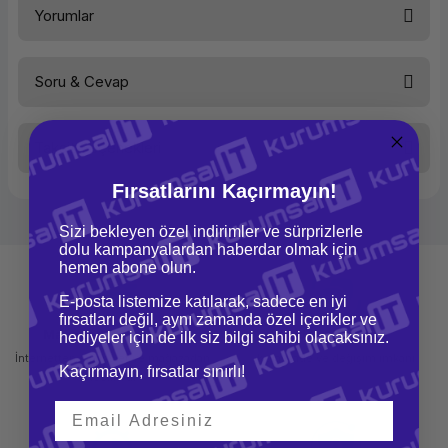
Yorumlar
Soru & Cevap
Bu ürüne ilk yorumu siz yapın!
Taksit Seçenekleri
Yorum Yaz
Ürün hakkında henüz soru sorulmamış.
Fırsatlarını Kaçırmayın!
Soru Sor
Sizi bekleyen özel indirimler ve sürprizlerle
dolu kampanyalardan haberdar olmak için
hemen abone olun.
E-posta listemize katılarak, sadece en iyi
fırsatları değil, aynı zamanda özel içerikler ve
Mağazadan Teslimat
İade ve Değişim
hediyeler için de ilk siz bilgi sahibi olacaksınız.
İnternetten sipariş et ve mağazadan
Kolay iade ve değişim imkanı
Kaçırmayın, fırsatlar sınırlı!
teslim al