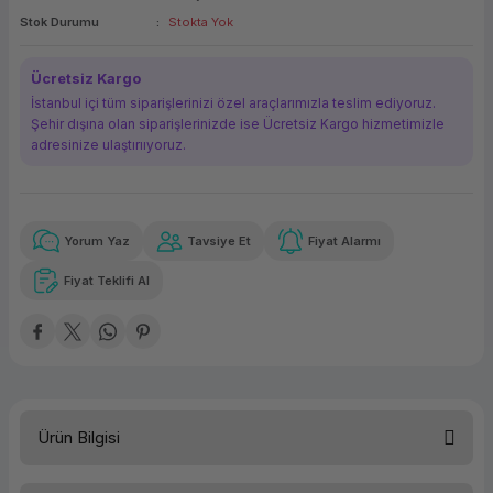
Stok Durumu
Stokta Yok
ork Bileşenleri
ek
Ücretsiz Kargo
İstanbul içi tüm siparişlerinizi özel araçlarımızla teslim ediyoruz.
Şehir dışına olan siparişlerinizde ise Ücretsiz Kargo hizmetimizle
adresinize ulaştırııyoruz.
Yorum Yaz
Tavsiye Et
Fiyat Alarmı
Güvenilir Alışveriş
347,92 TL
x 12
Havalelerde
Kolay iade imkanı
Aya varan taksit
Özel indirim fırsatı
Fiyat Teklifi Al
Güvenilir Alışveriş
347,92 TL
x 12
Havalelerde
Kolay iade imkanı
Aya varan taksit
Özel indirim fırsatı
Ürün Bilgisi
Türü
Yazıcı Toneri