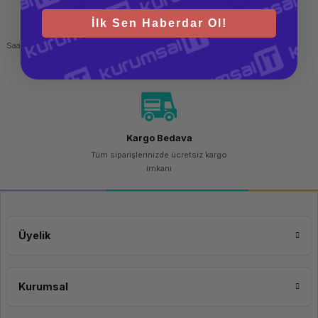
İlk Sen Haberdar Ol!
Hızlı Gönderi
Güvenli Alışveriş
Saat 15.00'a kadar yapılan siparişlerde
256 bit SSL sertifikası
aynı gün kargo imkanı
Kargo Bedava
Tüm siparişlerinizde ücretsiz kargo
imkanı
Üyelik
Kurumsal