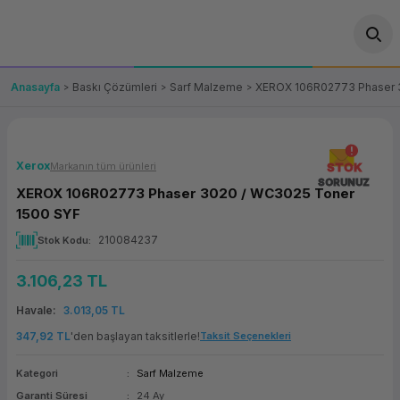
Geri Dön
Geri Dön
Geri Dön
Geri Dön
Geri Dön
Geri Dön
Geri Dön
ünler
leri
ası Çözümleri
eri
le) Ürünler
OT/VT Ürünleri
Anasayfa
Baskı Çözümleri
Sarf Malzeme
XEROX 106R02773 Phaser 
cı
s Ürünleri
eri
Barkod Yazıcı ve Okuyucu
hazı
ası
arı
keti
POS Terminali
Xerox
Markanın tüm ürünleri
STOK
SORUNUZ
XEROX 106R02773 Phaser 3020 / WC3025 Toner
sayar
 Kablosu
Station
ım
keti
Fiş Yazıcı
1500 SYF
210084237
Stok Kodu
sayar
akinesi
se
ve Bağlantı
şif Paketi
Self Servis Ekranı
3.106,23 TL
enleri
 (Firewall)
ma Makinesi
aklık
ve Yedekleme
Para Çekmecesi
Havale
3.013,05 TL
on
eme Makinesi
rofon
Panel PC
347,92 TL
'den başlayan taksitlerle!
Taksit Seçenekleri
Kategori
Sarf Malzeme
ciler
Garanti Süresi
24 Ay