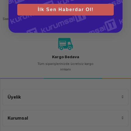
İlk Sen Haberdar Ol!
Hızlı Gönderi
Güvenli Alışveriş
Saat 15.00'a kadar yapılan siparişlerde
256 bit SSL sertifikası
aynı gün kargo imkanı
Kargo Bedava
Tüm siparişlerinizde ücretsiz kargo
imkanı
Üyelik
Kurumsal