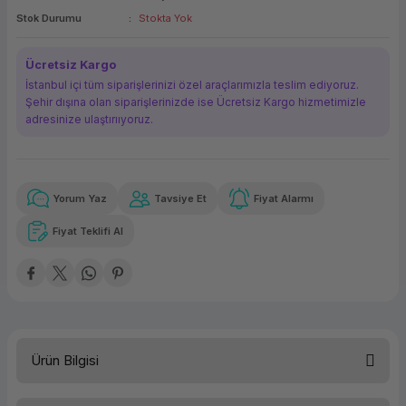
Stok Durumu
Stokta Yok
ork Bileşenleri
ek
Ücretsiz Kargo
İstanbul içi tüm siparişlerinizi özel araçlarımızla teslim ediyoruz.
Şehir dışına olan siparişlerinizde ise Ücretsiz Kargo hizmetimizle
adresinize ulaştırııyoruz.
Yorum Yaz
Tavsiye Et
Fiyat Alarmı
Güvenilir Alışveriş
851,42 TL
x 12
Havalelerde
Kolay iade imkanı
Aya varan taksit
Özel indirim fırsatı
Fiyat Teklifi Al
Güvenilir Alışveriş
851,42 TL
x 12
Havalelerde
Kolay iade imkanı
Aya varan taksit
Özel indirim fırsatı
Ürün Bilgisi
Türü
Yazıcı Toneri