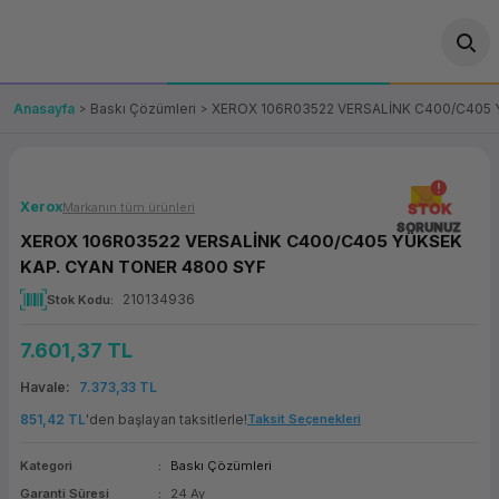
Geri Dön
Geri Dön
Geri Dön
Geri Dön
Geri Dön
Geri Dön
Geri Dön
ünler
leri
ası Çözümleri
eri
le) Ürünler
OT/VT Ürünleri
Anasayfa
Baskı Çözümleri
XEROX 106R03522 VERSALİNK C400/C405 
cı
s Ürünleri
eri
Barkod Yazıcı ve Okuyucu
hazı
ası
arı
keti
POS Terminali
Xerox
Markanın tüm ürünleri
STOK
SORUNUZ
XEROX 106R03522 VERSALİNK C400/C405 YÜKSEK
sayar
 Kablosu
Station
ım
keti
Fiş Yazıcı
KAP. CYAN TONER 4800 SYF
210134936
Stok Kodu
sayar
akinesi
se
ve Bağlantı
şif Paketi
Self Servis Ekranı
7.601,37 TL
enleri
 (Firewall)
ma Makinesi
aklık
ve Yedekleme
Para Çekmecesi
Havale
7.373,33 TL
on
eme Makinesi
rofon
Panel PC
851,42 TL
'den başlayan taksitlerle!
Taksit Seçenekleri
Kategori
Baskı Çözümleri
ciler
Garanti Süresi
24 Ay