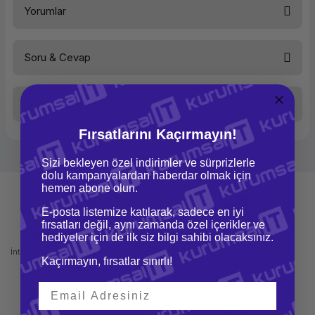
Yorumlar
Soru & Cevap
Bu ürüne ilk yorumu siz yapın!
Taksit Seçenekleri
Yorum Yaz
Ürün hakkında henüz soru sorulmamış.
Fırsatlarını Kaçırmayın!
Soru Sor
Sizi bekleyen özel indirimler ve sürprizlerle
dolu kampanyalardan haberdar olmak için
hemen abone olun.
E-posta listemize katılarak, sadece en iyi
fırsatları değil, aynı zamanda özel içerikler ve
Mağazadan Teslimat
İade ve Değişim
hediyeler için de ilk siz bilgi sahibi olacaksınız.
İnternetten sipariş et ve mağazadan
Kolay iade ve değişim imkanı
Kaçırmayın, fırsatlar sınırlı!
teslim al