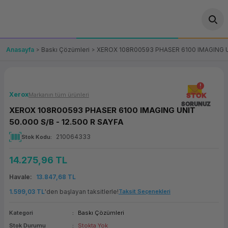
Geri Dön
Geri Dön
Geri Dön
Geri Dön
Geri Dön
Geri Dön
Geri Dön
ünler
leri
ası Çözümleri
eri
le) Ürünler
OT/VT Ürünleri
Anasayfa
Baskı Çözümleri
XEROX 108R00593 PHASER 6100 IMAGING UN
cı
s Ürünleri
eri
Barkod Yazıcı ve Okuyucu
hazı
ası
arı
keti
POS Terminali
Xerox
Markanın tüm ürünleri
STOK
SORUNUZ
XEROX 108R00593 PHASER 6100 IMAGING UNIT
sayar
 Kablosu
Station
ım
keti
Fiş Yazıcı
50.000 S/B - 12.500 R SAYFA
210064333
Stok Kodu
sayar
akinesi
se
ve Bağlantı
şif Paketi
Self Servis Ekranı
14.275,96 TL
enleri
 (Firewall)
ma Makinesi
aklık
ve Yedekleme
Para Çekmecesi
Havale
13.847,68 TL
on
eme Makinesi
rofon
Panel PC
1.599,03 TL
'den başlayan taksitlerle!
Taksit Seçenekleri
Kategori
Baskı Çözümleri
ciler
Stok Durumu
Stokta Yok