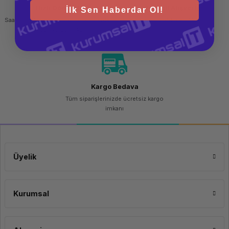
Hızlı Gönderi
Güvenli Alışveriş
İlk Sen Haberdar Ol!
Saat 15.00'a kadar yapılan siparişlerde
256 bit SSL sertifikası
aynı gün kargo imkanı
Kargo Bedava
Tüm siparişlerinizde ücretsiz kargo
imkanı
Üyelik
Kurumsal