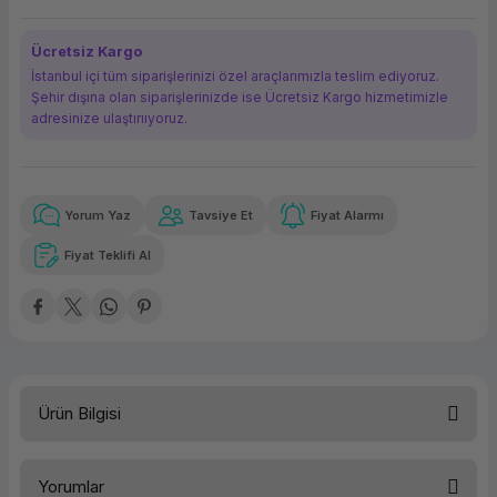
ork Bileşenleri
ek
Ücretsiz Kargo
İstanbul içi tüm siparişlerinizi özel araçlarımızla teslim ediyoruz.
Şehir dışına olan siparişlerinizde ise Ücretsiz Kargo hizmetimizle
adresinize ulaştırııyoruz.
Yorum Yaz
Tavsiye Et
Fiyat Alarmı
Güvenilir Alışveriş
1.599,03 TL
x 12
Havalelerde
Kolay iade imkanı
Aya varan taksit
Özel indirim fırsatı
Fiyat Teklifi Al
Güvenilir Alışveriş
1.599,03 TL
x 12
Havalelerde
Kolay iade imkanı
Aya varan taksit
Özel indirim fırsatı
Ürün Bilgisi
Türü
Yazıcı Toneri
Yorumlar