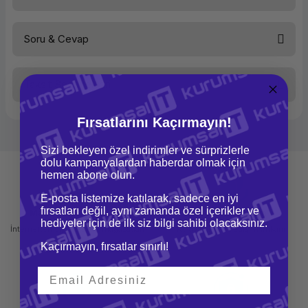
Soru & Cevap
Bu ürüne ilk yorumu siz yapın!
Taksit Seçenekleri
Yorum Yaz
Ürün hakkında henüz soru sorulmamış.
Fırsatlarını Kaçırmayın!
Soru Sor
Sizi bekleyen özel indirimler ve sürprizlerle
dolu kampanyalardan haberdar olmak için
hemen abone olun.
E-posta listemize katılarak, sadece en iyi
fırsatları değil, aynı zamanda özel içerikler ve
Mağazadan Teslimat
İade ve Değişim
hediyeler için de ilk siz bilgi sahibi olacaksınız.
İnternetten sipariş et ve mağazadan
Kolay iade ve değişim imkanı
teslim al
Kaçırmayın, fırsatlar sınırlı!