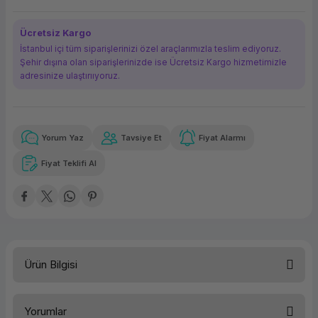
ork Bileşenleri
ek
Ücretsiz Kargo
İstanbul içi tüm siparişlerinizi özel araçlarımızla teslim ediyoruz.
Şehir dışına olan siparişlerinizde ise Ücretsiz Kargo hizmetimizle
adresinize ulaştırııyoruz.
Yorum Yaz
Tavsiye Et
Fiyat Alarmı
Güvenilir Alışveriş
1.673,70 TL
x 12
Havalelerde
Kolay iade imkanı
Aya varan taksit
Özel indirim fırsatı
Fiyat Teklifi Al
Güvenilir Alışveriş
1.673,70 TL
x 12
Havalelerde
Kolay iade imkanı
Aya varan taksit
Özel indirim fırsatı
Ürün Bilgisi
Türü
Yazıcı Aksamı/Drum
Yorumlar