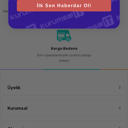
Hızlı Gönderi
Güvenli Alışveriş
İlk Sen Haberdar Ol!
Saat 15.00'a kadar yapılan siparişlerde
256 bit SSL sertifikası
aynı gün kargo imkanı
Kargo Bedava
Tüm siparişlerinizde ücretsiz kargo
imkanı
Üyelik
Kurumsal