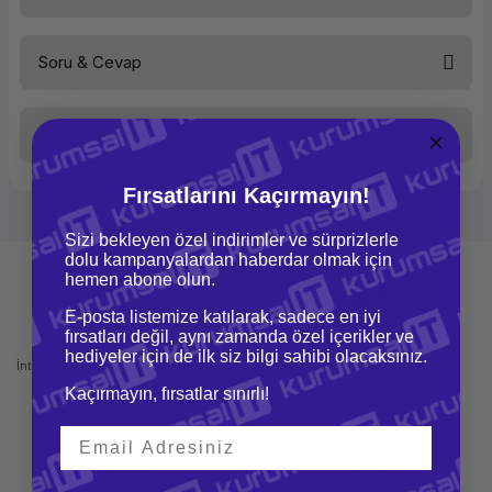
Soru & Cevap
Bu ürüne ilk yorumu siz yapın!
Taksit Seçenekleri
Yorum Yaz
Ürün hakkında henüz soru sorulmamış.
Fırsatlarını Kaçırmayın!
Soru Sor
Sizi bekleyen özel indirimler ve sürprizlerle
dolu kampanyalardan haberdar olmak için
hemen abone olun.
E-posta listemize katılarak, sadece en iyi
fırsatları değil, aynı zamanda özel içerikler ve
Mağazadan Teslimat
İade ve Değişim
hediyeler için de ilk siz bilgi sahibi olacaksınız.
İnternetten sipariş et ve mağazadan
Kolay iade ve değişim imkanı
teslim al
Kaçırmayın, fırsatlar sınırlı!