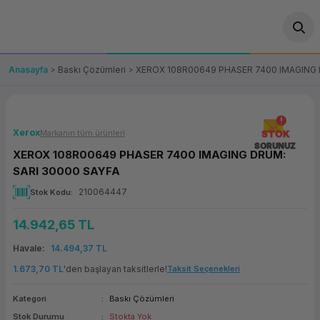
Geri Dön
Geri Dön
Geri Dön
Geri Dön
Geri Dön
Geri Dön
Geri Dön
ünler
leri
ası Çözümleri
eri
le) Ürünler
OT/VT Ürünleri
Anasayfa
Baskı Çözümleri
XEROX 108R00649 PHASER 7400 IMAGING 
cı
s Ürünleri
eri
Barkod Yazıcı ve Okuyucu
hazı
ası
arı
keti
POS Terminali
Xerox
Markanın tüm ürünleri
STOK
SORUNUZ
XEROX 108R00649 PHASER 7400 IMAGING DRUM:
sayar
 Kablosu
Station
ım
keti
Fiş Yazıcı
SARI 30000 SAYFA
210064447
Stok Kodu
sayar
akinesi
se
ve Bağlantı
şif Paketi
Self Servis Ekranı
14.942,65 TL
enleri
 (Firewall)
ma Makinesi
aklık
ve Yedekleme
Para Çekmecesi
Havale
14.494,37 TL
on
eme Makinesi
rofon
Panel PC
1.673,70 TL
'den başlayan taksitlerle!
Taksit Seçenekleri
Kategori
Baskı Çözümleri
ciler
Stok Durumu
Stokta Yok