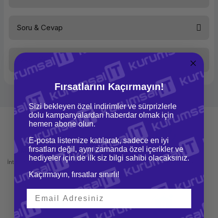
Soru & Cevap
Bu ürüne ilk yorumu siz yapın!
Taksit Seçenekleri
Yorum Yaz
Ürün hakkında henüz soru sorulmamış.
Fırsatlarını Kaçırmayın!
Soru Sor
Sizi bekleyen özel indirimler ve sürprizlerle
dolu kampanyalardan haberdar olmak için
hemen abone olun.
E-posta listemize katılarak, sadece en iyi
fırsatları değil, aynı zamanda özel içerikler ve
Mağazadan Teslimat
İade ve Değişim
hediyeler için de ilk siz bilgi sahibi olacaksınız.
İnternetten sipariş et ve mağazadan
Kolay iade ve değişim imkanı
teslim al
Kaçırmayın, fırsatlar sınırlı!