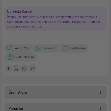
ork Bileşenleri
ek
Ücretsiz Kargo
İstanbul içi tüm siparişlerinizi özel araçlarımızla teslim ediyoruz.
Şehir dışına olan siparişlerinizde ise Ücretsiz Kargo hizmetimizle
adresinize ulaştırııyoruz.
Yorum Yaz
Tavsiye Et
Fiyat Alarmı
Güvenilir Alışveriş
1.244,63 TL
x 12
Havalelerde
Kolay iade imkanı
Aya varan taksit
Özel indirim fırsatı
Fiyat Teklifi Al
Güvenilir Alışveriş
1.244,63 TL
x 12
Havalelerde
Kolay iade imkanı
Aya varan taksit
Özel indirim fırsatı
Ürün Bilgisi
Türü
Yazıcı Toneri
Yorumlar