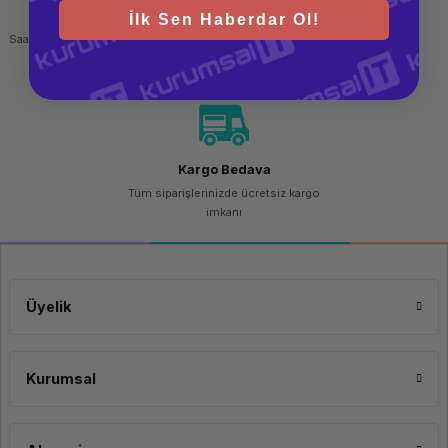
Hızlı Gönderi
Güvenli Alışveriş
İlk Sen Haberdar Ol!
Saat 15.00'a kadar yapılan siparişlerde
256 bit SSL sertifikası
aynı gün kargo imkanı
Kargo Bedava
Tüm siparişlerinizde ücretsiz kargo
imkanı
Üyelik
Kurumsal