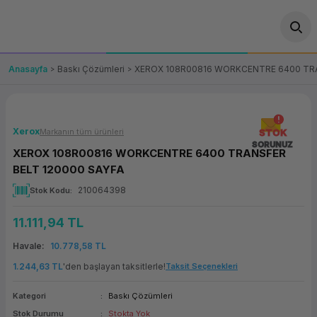
Geri Dön
Geri Dön
Geri Dön
Geri Dön
Geri Dön
Geri Dön
Geri Dön
ünler
leri
ası Çözümleri
eri
le) Ürünler
OT/VT Ürünleri
Anasayfa
Baskı Çözümleri
XEROX 108R00816 WORKCENTRE 6400 TRA
cı
s Ürünleri
eri
Barkod Yazıcı ve Okuyucu
hazı
ası
arı
keti
POS Terminali
Xerox
Markanın tüm ürünleri
STOK
SORUNUZ
XEROX 108R00816 WORKCENTRE 6400 TRANSFER
sayar
 Kablosu
Station
ım
keti
Fiş Yazıcı
BELT 120000 SAYFA
210064398
Stok Kodu
sayar
akinesi
se
ve Bağlantı
şif Paketi
Self Servis Ekranı
11.111,94 TL
enleri
 (Firewall)
ma Makinesi
aklık
ve Yedekleme
Para Çekmecesi
Havale
10.778,58 TL
on
eme Makinesi
rofon
Panel PC
1.244,63 TL
'den başlayan taksitlerle!
Taksit Seçenekleri
Kategori
Baskı Çözümleri
ciler
Stok Durumu
Stokta Yok