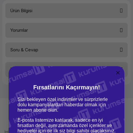
Ürün Bilgisi
Türü
Yazıcı Aksamı/Drum
Yorumlar
Soru & Cevap
Bu ürüne ilk yorumu siz yapın!
Taksit Seçenekleri
Yorum Yaz
Ürün hakkında henüz soru sorulmamış.
Fırsatlarını Kaçırmayın!
Soru Sor
Sizi bekleyen özel indirimler ve sürprizlerle
dolu kampanyalardan haberdar olmak için
hemen abone olun.
E-posta listemize katılarak, sadece en iyi
Mağazadan Teslimat
İade ve Değişim
fırsatları değil, aynı zamanda özel içerikler ve
hediyeler için de ilk siz bilgi sahibi olacaksınız.
İnternetten sipariş et ve mağazadan
Kolay iade ve değişim imkanı