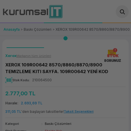
Geri Dön
Geri Dön
Geri Dön
Geri Dön
Geri Dön
Geri Dön
Geri Dön
ünler
leri
ası Çözümleri
eri
le) Ürünler
OT/VT Ürünleri
Anasayfa
Baskı Çözümleri
XEROX 109R00642 8570/8860/8870/8900 T
cı
s Ürünleri
eri
Barkod Yazıcı ve Okuyucu
hazı
ası
arı
keti
POS Terminali
Xerox
STOK
Markanın tüm ürünleri
SORUNUZ
XEROX 109R00642 8570/8860/8870/8900
sayar
 Kablosu
Station
ım
keti
Fiş Yazıcı
TEMIZLEME KITI SAYFA. 109R00642 YENİ KOD
210064500
Stok Kodu
sayar
akinesi
se
ve Bağlantı
şif Paketi
Self Servis Ekranı
2.777,00 TL
enleri
 (Firewall)
ma Makinesi
aklık
ve Yedekleme
Para Çekmecesi
Havale
2.693,69 TL
on
eme Makinesi
rofon
Panel PC
311,05 TL
'den başlayan taksitlerle!
Taksit Seçenekleri
ciler
Kategori
Baskı Çözümleri