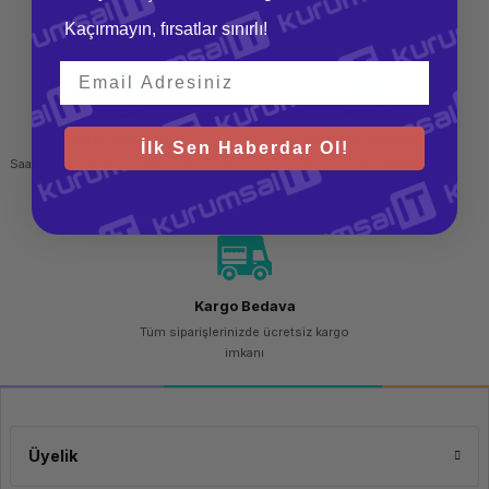
teslim al
Kaçırmayın, fırsatlar sınırlı!
Hızlı Gönderi
Güvenli Alışveriş
İlk Sen Haberdar Ol!
Saat 15.00'a kadar yapılan siparişlerde
256 bit SSL sertifikası
aynı gün kargo imkanı
Kargo Bedava
Tüm siparişlerinizde ücretsiz kargo
imkanı
Üyelik