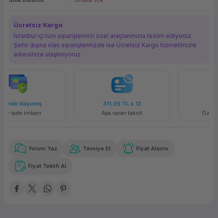
Stok Durumu
Stokta Yok
ork Bileşenleri
ek
Ücretsiz Kargo
İstanbul içi tüm siparişlerinizi özel araçlarımızla teslim ediyoruz.
Şehir dışına olan siparişlerinizde ise Ücretsiz Kargo hizmetimizle
adresinize ulaştırııyoruz.
Güvenilir Alışveriş
311,05 TL
x 12
Kolay iade imkanı
Aya varan taksit
Yorum Yaz
Tavsiye Et
Fiyat Alarmı
Fiyat Teklifi Al