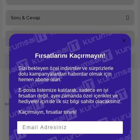
Soru & Cevap
Bu ürüne ilk yorumu siz yapın!
Taksit Seçenekleri
Yorum Yaz
Ürün hakkında henüz soru sorulmamış.
Fırsatlarını Kaçırmayın!
Soru Sor
Sizi bekleyen özel indirimler ve sürprizlerle
dolu kampanyalardan haberdar olmak için
hemen abone olun.
E-posta listemize katılarak, sadece en iyi
fırsatları değil, aynı zamanda özel içerikler ve
Mağazadan Teslimat
İade ve Değişim
hediyeler için de ilk siz bilgi sahibi olacaksınız.
İnternetten sipariş et ve mağazadan
Kolay iade ve değişim imkanı
teslim al
Kaçırmayın, fırsatlar sınırlı!