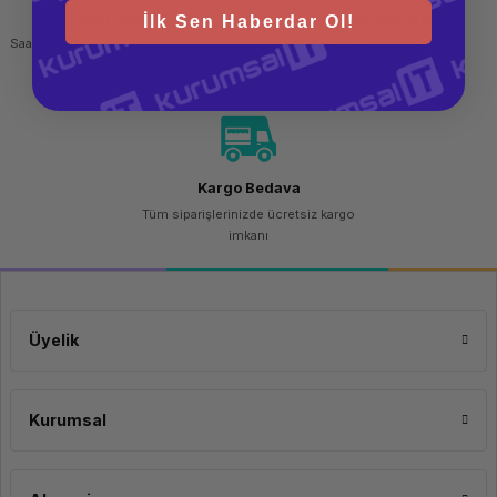
Hızlı Gönderi
Güvenli Alışveriş
İlk Sen Haberdar Ol!
Saat 15.00'a kadar yapılan siparişlerde
256 bit SSL sertifikası
aynı gün kargo imkanı
Kargo Bedava
Tüm siparişlerinizde ücretsiz kargo
imkanı
Üyelik
Kurumsal