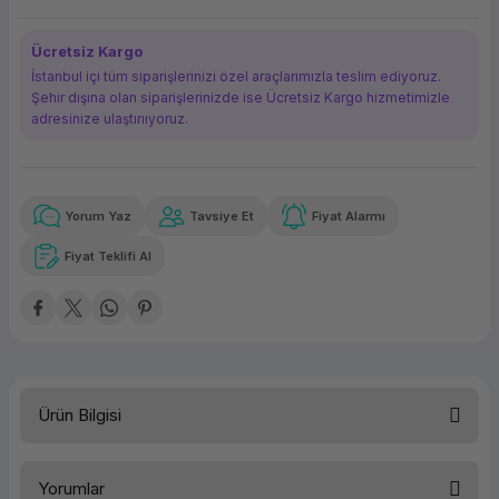
ork Bileşenleri
ek
Ücretsiz Kargo
İstanbul içi tüm siparişlerinizi özel araçlarımızla teslim ediyoruz.
Şehir dışına olan siparişlerinizde ise Ücretsiz Kargo hizmetimizle
adresinize ulaştırııyoruz.
Yorum Yaz
Tavsiye Et
Fiyat Alarmı
Güvenilir Alışveriş
1.673,09 TL
x 12
Havalelerde
Kolay iade imkanı
Aya varan taksit
Özel indirim fırsatı
Fiyat Teklifi Al
Güvenilir Alışveriş
1.673,09 TL
x 12
Havalelerde
Kolay iade imkanı
Aya varan taksit
Özel indirim fırsatı
Ürün Bilgisi
Türü
Yazıcı Aksamı/Drum
Yorumlar