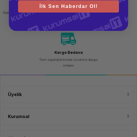
Hızlı Gönderi
Güvenli Alışveriş
İlk Sen Haberdar Ol!
Saat 15.00'a kadar yapılan siparişlerde
256 bit SSL sertifikası
aynı gün kargo imkanı
Kargo Bedava
Tüm siparişlerinizde ücretsiz kargo
imkanı
Üyelik
Kurumsal