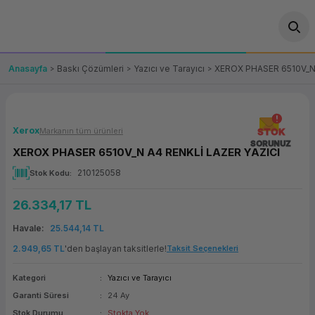
Geri Dön
Geri Dön
Geri Dön
Geri Dön
Geri Dön
Geri Dön
Geri Dön
ünler
leri
ası Çözümleri
eri
le) Ürünler
OT/VT Ürünleri
Anasayfa
Baskı Çözümleri
Yazıcı ve Tarayıcı
XEROX PHASER 6510V_N 
cı
s Ürünleri
eri
Barkod Yazıcı ve Okuyucu
hazı
ası
arı
keti
POS Terminali
Xerox
Markanın tüm ürünleri
STOK
SORUNUZ
XEROX PHASER 6510V_N A4 RENKLİ LAZER YAZICI
sayar
 Kablosu
Station
ım
keti
Fiş Yazıcı
210125058
Stok Kodu
sayar
akinesi
se
ve Bağlantı
şif Paketi
Self Servis Ekranı
26.334,17 TL
enleri
 (Firewall)
ma Makinesi
aklık
ve Yedekleme
Havale
25.544,14 TL
Para Çekmecesi
2.949,65 TL
'den başlayan taksitlerle!
Taksit Seçenekleri
on
eme Makinesi
rofon
Panel PC
Kategori
Yazıcı ve Tarayıcı
Garanti Süresi
24 Ay
ciler
Stok Durumu
Stokta Yok