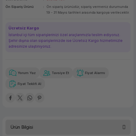
Ön Sipariş Ürünü
Ön sipariş ürünüdür, sipariş vermeniz durumunda
ork Bileşenleri
ek
19 - 31 Mayıs tarihleri arasında kargoya verilecektir.
Ücretsiz Kargo
İstanbul içi tüm siparişlerinizi özel araçlarımızla teslim ediyoruz.
Şehir dışına olan siparişlerinizde ise Ücretsiz Kargo hizmetimizle
adresinize ulaştırııyoruz.
Yorum Yaz
Tavsiye Et
Fiyat Alarmı
Güvenilir Alışveriş
300,65 TL
x 12
Havalelerde
Kolay iade imkanı
Aya varan taksit
Özel indirim fırsatı
Fiyat Teklifi Al
Güvenilir Alışveriş
300,65 TL
x 12
Havalelerde
Kolay iade imkanı
Aya varan taksit
Özel indirim fırsatı
Ürün Bilgisi