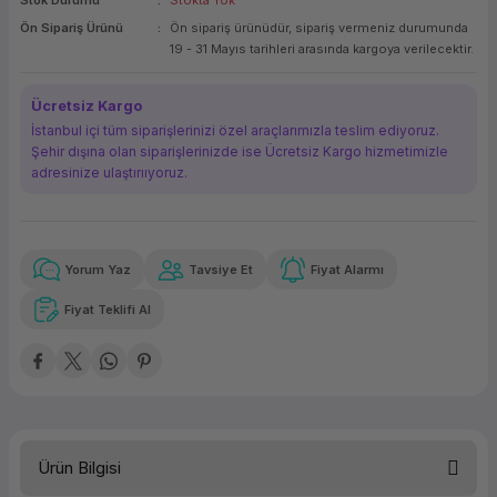
Stok Durumu
Stokta Yok
ork Bileşenleri
ek
Ön Sipariş Ürünü
Ön sipariş ürünüdür, sipariş vermeniz durumunda
19 - 31 Mayıs tarihleri arasında kargoya verilecektir.
Ücretsiz Kargo
İstanbul içi tüm siparişlerinizi özel araçlarımızla teslim ediyoruz.
Şehir dışına olan siparişlerinizde ise Ücretsiz Kargo hizmetimizle
adresinize ulaştırııyoruz.
Yorum Yaz
Tavsiye Et
Fiyat Alarmı
Güvenilir Alışveriş
1.784,68 TL
x 12
Havalelerde
Kolay iade imkanı
Aya varan taksit
Özel indirim fırsatı
Fiyat Teklifi Al
Güvenilir Alışveriş
1.784,68 TL
x 12
Havalelerde
Kolay iade imkanı
Aya varan taksit
Özel indirim fırsatı
Ürün Bilgisi