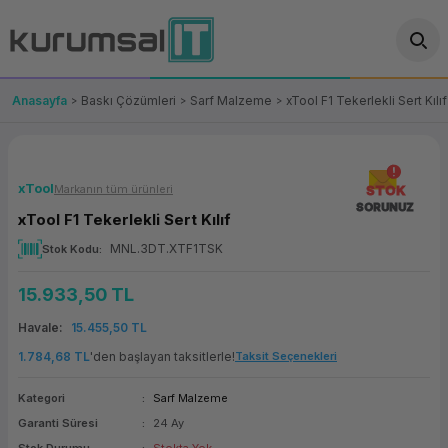
Geri Dön
Geri Dön
Geri Dön
Geri Dön
Geri Dön
Geri Dön
Geri Dön
ünler
leri
ası Çözümleri
eri
le) Ürünler
OT/VT Ürünleri
Anasayfa
Baskı Çözümleri
Sarf Malzeme
xTool F1 Tekerlekli Sert Kılıf
cı
s Ürünleri
eri
Barkod Yazıcı ve Okuyucu
hazı
ası
arı
keti
POS Terminali
xTool
Markanın tüm ürünleri
STOK
SORUNUZ
xTool F1 Tekerlekli Sert Kılıf
sayar
 Kablosu
Station
ım
keti
Fiş Yazıcı
MNL.3DT.XTF1TSK
Stok Kodu
sayar
akinesi
se
ve Bağlantı
şif Paketi
Self Servis Ekranı
15.933,50 TL
enleri
 (Firewall)
ma Makinesi
aklık
ve Yedekleme
Para Çekmecesi
Havale
15.455,50 TL
1.784,68 TL
'den başlayan taksitlerle!
Taksit Seçenekleri
on
eme Makinesi
rofon
Panel PC
Kategori
Sarf Malzeme
ciler
Garanti Süresi
24 Ay