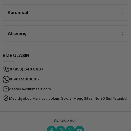
daha çevre dostu bir kullanım sağlar. Kullanıcı Dostu Tasarım ve Kolay
Kontrol xTool M1 Ultra 10W, basit ve anlaşılır bir kontrol paneli ile
Kurumsal
tasarlanmıştır. Cihazı kullanırken kolayca işlem başlatabilir ve ayarları hızlı
bir şekilde yapabilirsiniz. Ayrıca, mobil cihazlar ve bilgisayarlar ile uzaktan
kontrol edilebilir, böylece işlemlerinizi istediğiniz her yerden rahatlıkla takip
edebilirsiniz. Kullanıcı dostu arayüz, her seviyedeki kullanıcının cihazdan
verimli bir şekilde yararlanmasını sağlar. Yüksek Güvenlik Standartları ile
Alışveriş
Güvenli Çalışma xTool M1 Ultra, gelişmiş güvenlik özellikleri ile donatılmıştır.
BİZE ULAŞIN
0 (850) 640 0607
0549 590 1095
destek@kurumsalit.com
Mecidiyeköy Mah. Lati Lokum Sok. 2. Meriç Sitesi No:30 Şişli/İstanbul
Bizi takip edin