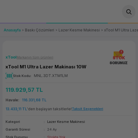
Geri Dön
Geri Dön
Geri Dön
Geri Dön
Geri Dön
Geri Dön
Geri Dön
ünler
leri
ası Çözümleri
eri
le) Ürünler
OT/VT Ürünleri
Anasayfa
Baskı Çözümleri
Lazer Kesme Makinesi
xTool M1 Ultra Laz
cı
s Ürünleri
eri
Barkod Yazıcı ve Okuyucu
hazı
ası
arı
keti
POS Terminali
xTool
Markanın tüm ürünleri
STOK
SORUNUZ
xTool M1 Ultra Lazer Makinası 10W
sayar
 Kablosu
Station
ım
keti
Fiş Yazıcı
MNL.3DT.XTM1LM
Stok Kodu
sayar
akinesi
se
ve Bağlantı
şif Paketi
Self Servis Ekranı
119.929,57 TL
enleri
 (Firewall)
ma Makinesi
aklık
ve Yedekleme
Havale
116.331,68 TL
Para Çekmecesi
13.433,11 TL
'den başlayan taksitlerle!
Taksit Seçenekleri
on
eme Makinesi
rofon
Panel PC
Kategori
Lazer Kesme Makinesi
Garanti Süresi
24 Ay
ciler
Stok Durumu
Stokta Yok