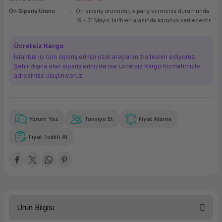
Ön Sipariş Ürünü
Ön sipariş ürünüdür, sipariş vermeniz durumunda
ork Bileşenleri
ek
19 - 31 Mayıs tarihleri arasında kargoya verilecektir.
Ücretsiz Kargo
İstanbul içi tüm siparişlerinizi özel araçlarımızla teslim ediyoruz.
Şehir dışına olan siparişlerinizde ise Ücretsiz Kargo hizmetimizle
adresinize ulaştırııyoruz.
Yorum Yaz
Tavsiye Et
Fiyat Alarmı
Güvenilir Alışveriş
13.433,11 TL
x 12
Havalelerde
Kolay iade imkanı
Aya varan taksit
Özel indirim fırsatı
Fiyat Teklifi Al
Güvenilir Alışveriş
13.433,11 TL
x 12
Havalelerde
Kolay iade imkanı
Aya varan taksit
Özel indirim fırsatı
Ürün Bilgisi