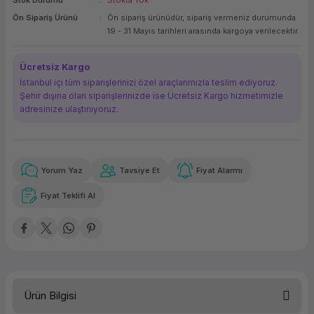
Stok Durumu
Stokta Yok
ork Bileşenleri
ek
Ön Sipariş Ürünü
Ön sipariş ürünüdür, sipariş vermeniz durumunda
19 - 31 Mayıs tarihleri arasında kargoya verilecektir.
Ücretsiz Kargo
İstanbul içi tüm siparişlerinizi özel araçlarımızla teslim ediyoruz.
Şehir dışına olan siparişlerinizde ise Ücretsiz Kargo hizmetimizle
adresinize ulaştırııyoruz.
Yorum Yaz
Tavsiye Et
Fiyat Alarmı
Güvenilir Alışveriş
28.459,01 TL
x 12
Havalelerde
Kolay iade imkanı
Aya varan taksit
Özel indirim fırsatı
Fiyat Teklifi Al
Güvenilir Alışveriş
28.459,01 TL
x 12
Havalelerde
Kolay iade imkanı
Aya varan taksit
Özel indirim fırsatı
Ürün Bilgisi