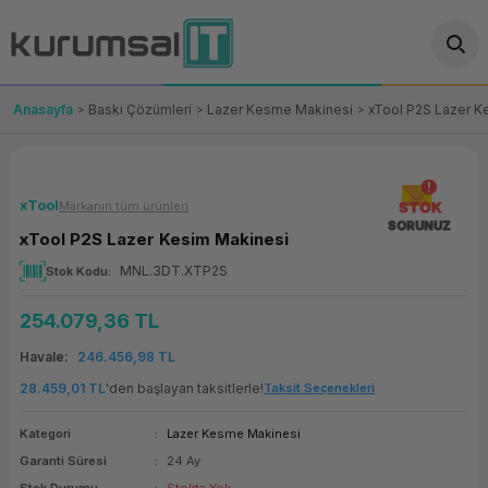
Geri Dön
Geri Dön
Geri Dön
Geri Dön
Geri Dön
Geri Dön
Geri Dön
ünler
leri
ası Çözümleri
eri
le) Ürünler
OT/VT Ürünleri
Anasayfa
Baskı Çözümleri
Lazer Kesme Makinesi
xTool P2S Lazer K
cı
s Ürünleri
eri
Barkod Yazıcı ve Okuyucu
hazı
ası
arı
keti
POS Terminali
xTool
Markanın tüm ürünleri
STOK
SORUNUZ
xTool P2S Lazer Kesim Makinesi
sayar
 Kablosu
Station
ım
keti
Fiş Yazıcı
MNL.3DT.XTP2S
Stok Kodu
sayar
akinesi
se
ve Bağlantı
şif Paketi
Self Servis Ekranı
254.079,36 TL
enleri
 (Firewall)
ma Makinesi
aklık
ve Yedekleme
Para Çekmecesi
Havale
246.456,98 TL
28.459,01 TL
'den başlayan taksitlerle!
Taksit Seçenekleri
on
eme Makinesi
rofon
Panel PC
Kategori
Lazer Kesme Makinesi
ciler
Garanti Süresi
24 Ay