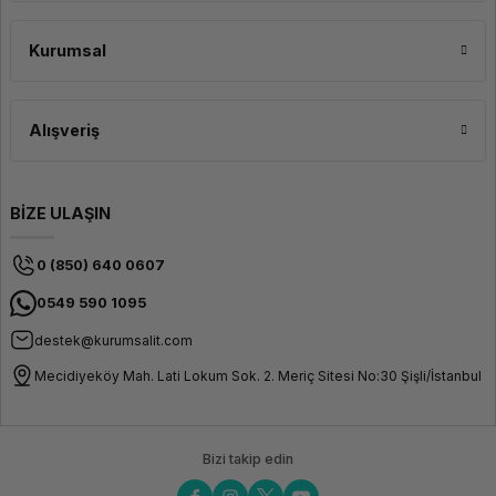
projelerde zaman tasarrufu sağlar ve daha fazla ürünün hızla üretilmesine
olanak tanır. Bu özellik, özellikle seri üretim ve büyük hacimli işler için
oldukça faydalıdır. Kolay Kullanım ve Akıllı Kontrol Sistemi xTool P2S,
Kurumsal
kullanımı son derece basit ve anlaşılır olacak şekilde tasarlanmıştır. Akıllı
kontrol paneli ve dokunmatik ekran sayesinde kesim ayarlarını hızlıca
yapabilir ve işlemi kolayca başlatabilirsiniz. Ayrıca, cihazın uzaktan erişim
özellikleri sayesinde mobil cihazlar ve bilgisayarlarla kontrol sağlamak
mümkündür, böylece her zaman ve her yerde işlemlerinizi izleyebilirsiniz.
Alışveriş
BİZE ULAŞIN
0 (850) 640 0607
0549 590 1095
destek@kurumsalit.com
Mecidiyeköy Mah. Lati Lokum Sok. 2. Meriç Sitesi No:30 Şişli/İstanbul
Bizi takip edin