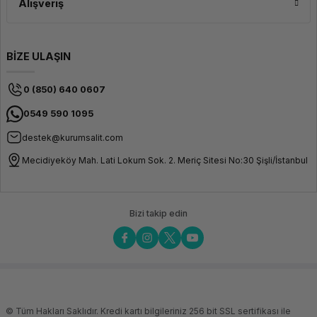
Esnek Baskı Boyutu ve Detaylı
Alışveriş
Çıktılar
BİZE ULAŞIN
Zaxe Z3, esnek baskı boyutu ile çeşitli projeler için idealdir. Büyük hacmi
sayesinde büyük ve karmaşık modelleri bile kolayca basabilirsiniz. Ayrıca,
yüksek çözünürlüklü baskı özelliği, detaylı ve hassas sonuçlar elde etmenizi
sağlar. Hem prototipler hem de son ürünler için mükemmel sonuçlar sunan
0 (850) 640 0607
Zaxe Z3, yaratıcılığınızı sınırlamadan projelerinizi hayata geçirme imkanı
sağlar.
0549 590 1095
destek@kurumsalit.com
Mecidiyeköy Mah. Lati Lokum Sok. 2. Meriç Sitesi No:30 Şişli/İstanbul
Bizi takip edin
© Tüm Hakları Saklıdır. Kredi kartı bilgileriniz 256 bit SSL sertifikası ile