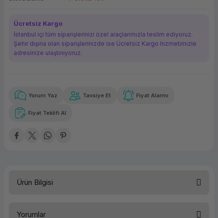
ork Bileşenleri
ek
Ücretsiz Kargo
İstanbul içi tüm siparişlerinizi özel araçlarımızla teslim ediyoruz.
Şehir dışına olan siparişlerinizde ise Ücretsiz Kargo hizmetimizle
adresinize ulaştırııyoruz.
Yorum Yaz
Tavsiye Et
Fiyat Alarmı
Güvenilir Alışveriş
22.164,21 TL
x 12
Havalelerde
Kolay iade imkanı
Aya varan taksit
Özel indirim fırsatı
Fiyat Teklifi Al
Güvenilir Alışveriş
22.164,21 TL
x 12
Havalelerde
Kolay iade imkanı
Aya varan taksit
Özel indirim fırsatı
Ürün Bilgisi
Yorumlar