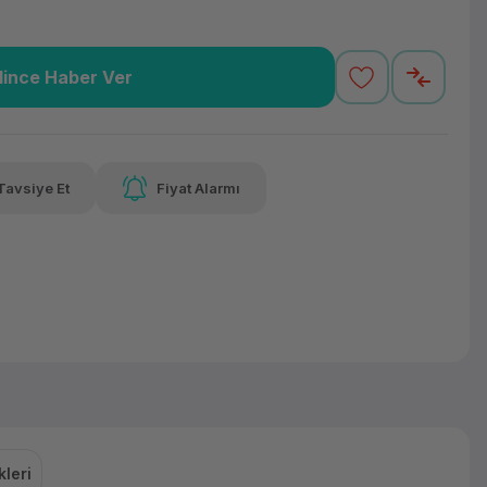
lince Haber Ver
0,22 TL
x 12
Havalelerde
varan taksit
Özel indirim fırsatı
Tavsiye Et
Fiyat Alarmı
0,22 TL
x 12
Havalelerde
varan taksit
Özel indirim fırsatı
leri