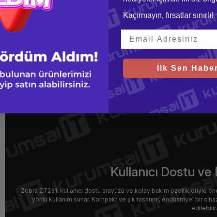
Kaçırmayın, fırsatlar sınırlı!
İlk Sen Haber
Kullanıcı Dostu ve
Zebra ZT231, kullanıcı dostu arayüzü ve kolay bakım özellikleriyle öne 
yönlü kullanım sunar. Kompakt ve şık tasarımı, endüstriyel bir c
edilebilir