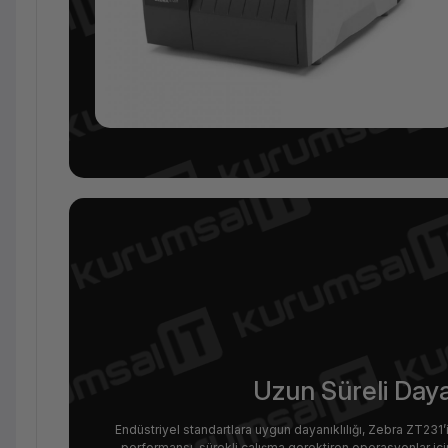
Uzun Süreli Dayan
Endüstriyel standartlara uygun dayanıklılığı, Zebra ZT231’i 
performansı, sürekli çalışma gerektiren operasyonlar iç