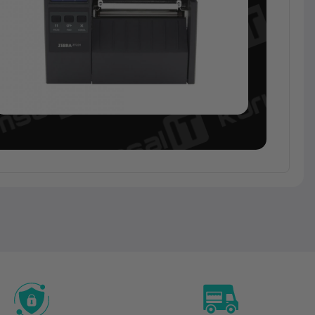
Barkod
Yazıcı ve
Okuyucu
Zebra
ZT231