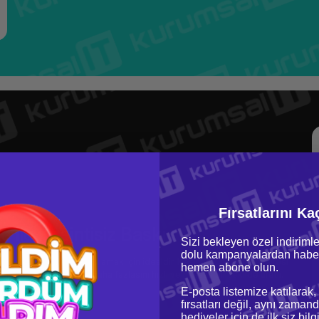
Fırsatlarını Ka
 ile Kesintisiz Baskı
Sizi bekleyen özel indirimle
dolu kampanyalardan haber
 baskı ihtiyaçlarını karşılamak için idealdir. Kesintisiz baskı kapasitesi
hemen abone olun.
. Barkod, etiket ve daha fazlasını hızlı ve hassas bir şekilde üretir.
E-posta listemize katılarak,
fırsatları değil, aynı zamand
hediyeler için de ilk siz bil