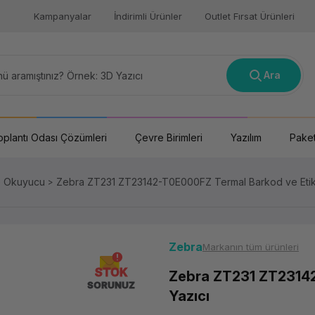
Kampanyalar
İndirimli Ürünler
Outlet Fırsat Ürünleri
Ara
oplantı Odası Çözümleri
Çevre Birimleri
Yazılım
Paket
e Okuyucu
Zebra ZT231 ZT23142-T0E000FZ Termal Barkod ve Etike
Zebra
Markanın tüm ürünleri
STOK
Zebra ZT231 ZT23142
SORUNUZ
Yazıcı