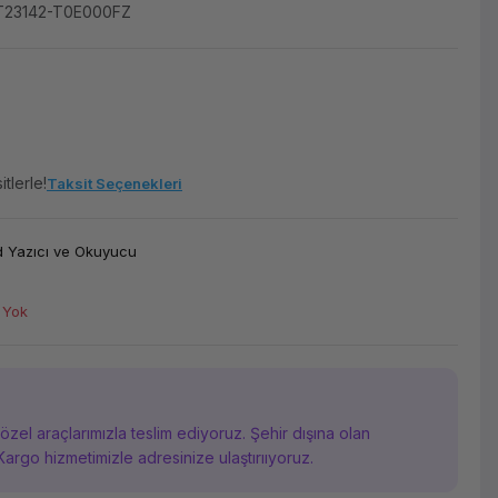
T23142-T0E000FZ
tlerle!
Taksit Seçenekleri
 Yazıcı ve Okuyucu
 Yok
i özel araçlarımızla teslim ediyoruz. Şehir dışına olan
Kargo hizmetimizle adresinize ulaştırııyoruz.