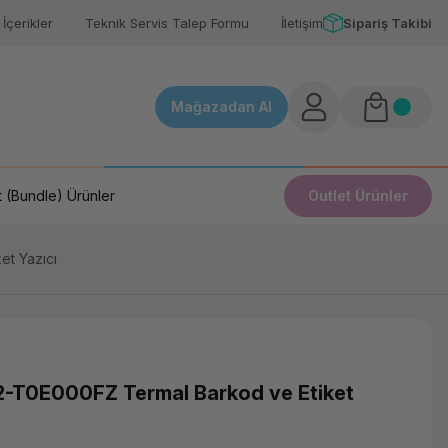
İçerikler
Teknik Servis Talep Formu
İletişim
Sipariş Takibi
Mağazadan Al
 (Bundle) Ürünler
Outlet Ürünler
t Yazıcı
-T0E000FZ Termal Barkod ve Etiket