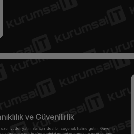
ıklılık ve Güvenilirlik
uzun vadeli yatırımlar için ideal bir seçenek haline getirir. Güvenilir
in vazgeçilmezdir. İş süreçlerinizi optimize etmek ve operasyonel