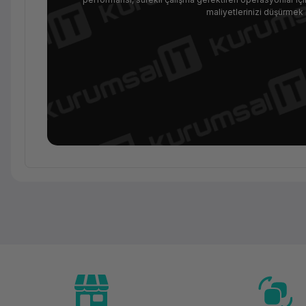
maliyetlerinizi düşürmek i
Temel Bilgiler
Kategori
Marka
Model