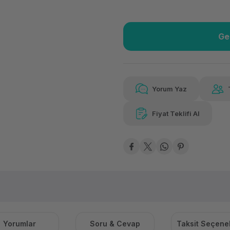
Ge
Güvenilir Alışveriş
3.47
Kolay iade imkanı
Aya 
Yorum Yaz
Fiyat Teklifi Al
Güvenilir Alışveriş
3.47
Kolay iade imkanı
Aya 
Yorumlar
Soru & Cevap
Taksit Seçenek