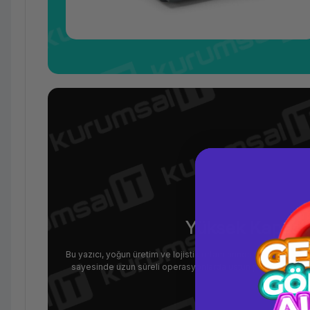
Yüksek Kapasite
Bu yazıcı, yoğun üretim ve lojistik ortamlarında yüksek hacimli
sayesinde uzun süreli operasyonlarda üstün performans sunar