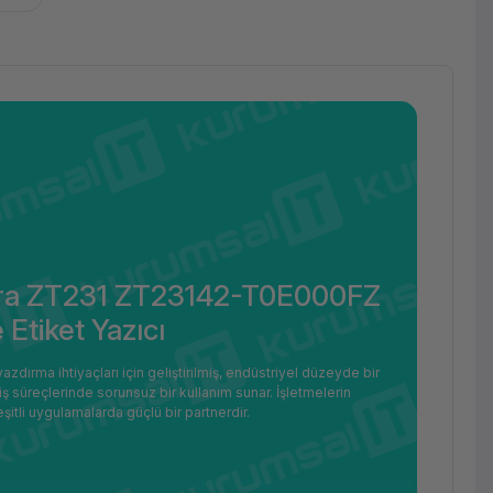
Zebra ZT231 ZT23142-T0E000FZ
Etiket Yazıcı
rma ihtiyaçları için geliştirilmiş, endüstriyel düzeyde bir
ş süreçlerinde sorunsuz bir kullanım sunar. İşletmelerin
çeşitli uygulamalarda güçlü bir partnerdir.