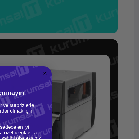
çırmayın!
r ve sürprizlerle
dar olmak için
 sadece en iyi
a özel içerikler ve
gi sahibi olacaksınız.