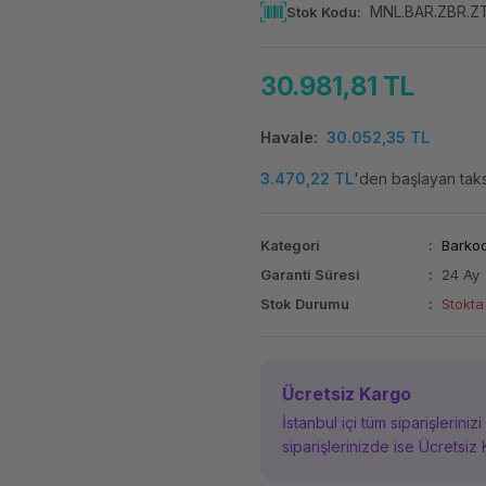
MNL.BAR.ZBR.Z
Stok Kodu
30.981,81 TL
Havale
30.052,35 TL
3.470,22 TL
'den başlayan taksi
Kategori
Barkod
Garanti Süresi
24 Ay
Stok Durumu
Stokta
Ücretsiz Kargo
İstanbul içi tüm siparişleriniz
siparişlerinizde ise Ücretsiz 