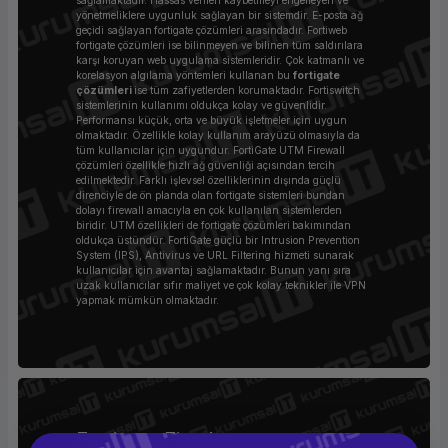
sağlamaktadır. Hassas verileri kaybetmeyi engelleyen ve
yönetmeliklere uygunluk sağlayan bir sistemdir. E-posta ağ
geçidi sağlayan
fortigate çözümleri arasındadır. Fortiweb
fortigate çözümleri ise bilinmeyen ve bilinen tüm saldırılara
karşı koruyan web uygulama sistemleridir. Çok katmanlı ve
korelasyon algılama yöntemleri kullanan bu
fortigate
çözümleri
ise tüm zafiyetlerden korumaktadır. Fortiswitch
sistemlerinin kullanımı oldukça kolay ve güvenlidir.
Performansı küçük, orta ve büyük işletmeler için uygun
olmaktadır. Özellikle kolay kullanım arayüzü olmasıyla da
tüm kullanıcılar için uygundur. FortiGate UTM Firewall
çözümleri özellikle hızlı ağ güvenliği açısından tercih
edilmektedir. Farklı işlevsel özelliklerinin dışında güçlü
direnciyle de ön planda olan fortigate sistemleri bundan
dolayı firewall amacıyla en çok kullanılan sistemlerden
biridir. UTM özellikleri de fortigate çözümleri
bakımından
oldukça üstündür. FortiGate güçlü bir Intrusion Prevention
System (IPS), Antivirus ve URL Filtering hizmeti sunarak
kullanıcılar için avantaj sağlamaktadır. Bunun yanı sıra
uzak kullanıcılar sıfır maliyet ve çok kolay teknikler ile VPN
yapmak mümkün olmaktadır.
Fortigate Fiyatları