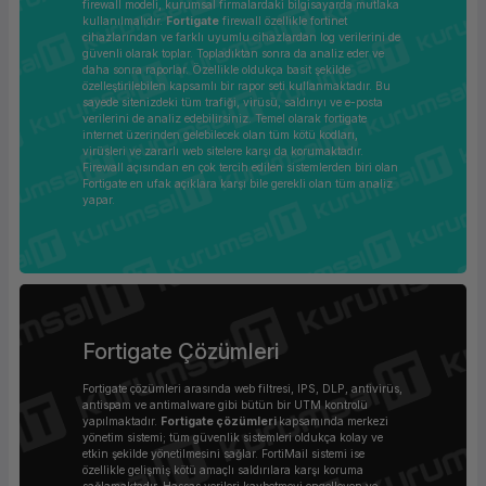
firewall modeli, kurumsal firmalardaki bilgisayarda mutlaka
kullanılmalıdır.
Fortigate
firewall özellikle fortinet
ork Bileşenleri
ek
cihazlarından ve farklı uyumlu cihazlardan log verilerini de
güvenli olarak toplar. Topladıktan sonra da analiz eder ve
daha sonra raporlar. Özellikle oldukça basit şekilde
özelleştirilebilen kapsamlı bir rapor seti kullanmaktadır. Bu
sayede sitenizdeki tüm trafiği, virüsü, saldırıyı ve e-posta
verilerini de analiz edebilirsiniz. Temel olarak fortigate
internet üzerinden gelebilecek olan tüm kötü kodları,
virüsleri ve zararlı web sitelere karşı da korumaktadır.
Firewall açısından en çok tercih edilen sistemlerden biri olan
Fortigate
en ufak açıklara karşı bile gerekli olan tüm analiz
yapar.
Fortigate Çözümleri
Fortigate çözümleri arasında web filtresi, IPS, DLP, antivirüs,
antispam ve antimalware gibi bütün bir UTM kontrolü
yapılmaktadır.
Fortigate çözümleri
kapsamında merkezi
yönetim sistemi; tüm güvenlik sistemleri oldukça kolay ve
etkin şekilde yönetilmesini sağlar. FortiMail sistemi ise
özellikle gelişmiş kötü amaçlı saldırılara karşı koruma