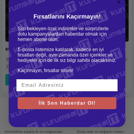
Fortigate fiyatları
tercih edeceğiniz ürün ve modeline göre
değişmektedir. Farklı özellikler ve donanımlar da farklı fiyat
Fırsatlarını Kaçırmayın!
aralıkları ile her ihtiyaca yanıt vermektedir.
Fortigate
fiyatları
farklı fiyat aralıkları ve bütçeler için de uygundur.
Sizi bekleyen özel indirimler ve sürprizlerle
dolu kampanyalardan haberdar olmak için
hemen abone olun.
Blog Etiketleri :
E-posta listemize katılarak, sadece en iyi
fırsatları değil, aynı zamanda özel içerikler ve
fortigate nedir
fortigate firewall nedir
fortinet nedir
fortigate
hediyeler için de ilk siz bilgi sahibi olacaksınız.
fortigate ne işe yarar
Kaçırmayın, fırsatlar sınırlı!
Tüm Bloglar
İlk Sen Haberdar Ol!
Mağazadan Teslimat
İade ve Değişim
İnternetten sipariş et ve mağazadan
Kolay iade ve değişim imkanı