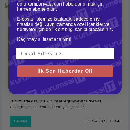
dolu kampanyalardan haberdar olmak için
hemen abone olun.
E-posta listemize katılarak, sadece en iyi
fırsatları değil, aynı zamanda özel içerikler ve
hediyeler için de ilk siz bilgi sahibi olacaksınız.
Kaçırmayın, fırsatlar sınırlı!
İlk Sen Haberdar Ol!
Firewall Cihazlarının Kullanımı Nasıl Olmalıdır?
Günümüzde özellikle kurumsal bilgisayarlarda firewall
kullanılmaması birçok felakete yol açacaktır.
Devamı
30/04/2019
10:41