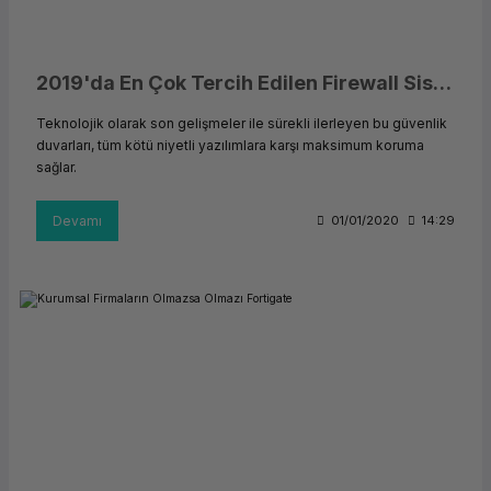
ork Bileşenleri
ek
2019'da En Çok Tercih Edilen Firewall Sistemi Hangisi?
Teknolojik olarak son gelişmeler ile sürekli ilerleyen bu güvenlik
duvarları, tüm kötü niyetli yazılımlara karşı maksimum koruma
sağlar.
Devamı
01/01/2020
14:29