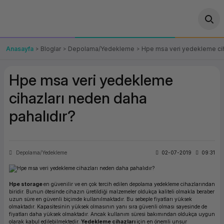
Geri Dön
Geri Dön
Geri Dön
Geri Dön
Geri Dön
Geri Dön
Geri Dön
ünler
leri
ası Çözümleri
eri
le) Ürünler
OT/VT Ürünleri
Anasayfa
Bloglar
Depolama/Yedekleme
Hpe msa veri yedekleme cih
cı
s Ürünleri
eri
Barkod Yazıcı ve Okuyucu
Hpe msa veri yedekleme
hazı
ası
arı
keti
POS Terminali
cihazları neden daha
pahalıdır?
sayar
 Kablosu
Station
ım
keti
Fiş Yazıcı
sayar
akinesi
se
ve Bağlantı
şif Paketi
Self Servis Ekranı
Depolama/Yedekleme
02-07-2019
09:31
enleri
 (Firewall)
ma Makinesi
aklık
ve Yedekleme
Para Çekmecesi
Hpe storage
en güvenilir ve en çok tercih edilen depolama yedekleme cihazlarından
on
eme Makinesi
rofon
Panel PC
biridir. Bunun ötesinde cihazın üretildiği malzemeler oldukça kaliteli olmakla beraber
uzun süre en güvenli biçimde kullanılmaktadır. Bu sebeple fiyatları yüksek
olmaktadır. Kapasitesinin yüksek olmasının yanı sıra güvenli olması sayesinde de
ciler
fiyatları daha yüksek olmaktadır. Ancak kullanım süresi bakımından oldukça uygun
olarak kabul edilebilmektedir.
Yedekleme cihazları
için en önemli unsur