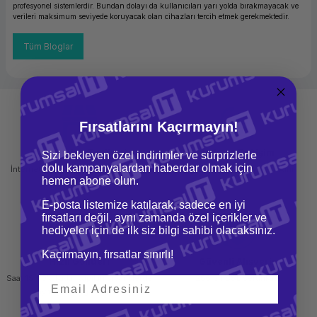
profesyonel sistemlerdir. Bundan dolayı da kullanıcıları yarı yolda bırakmayacak ve
verileri maksimum seviyede koruyacak olan cihazları tercih etmek gerekmektedir.
Tüm Bloglar
Fırsatlarını Kaçırmayın!
Mağazadan Teslimat
İade ve Değişim
Sizi bekleyen özel indirimler ve sürprizlerle
dolu kampanyalardan haberdar olmak için
İnternetten sipariş et ve mağazadan
Kolay iade ve değişim imkanı
hemen abone olun.
teslim al
E-posta listemize katılarak, sadece en iyi
fırsatları değil, aynı zamanda özel içerikler ve
hediyeler için de ilk siz bilgi sahibi olacaksınız.
Kaçırmayın, fırsatlar sınırlı!
Hızlı Gönderi
Güvenli Alışveriş
Saat 15.00'a kadar yapılan siparişlerde
256 bit SSL sertifikası
aynı gün kargo imkanı