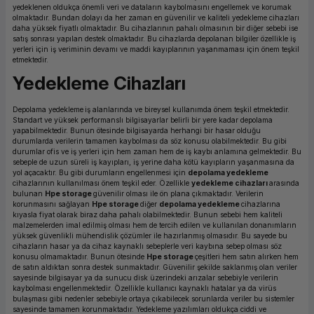
yedeklenen oldukça önemli veri ve dataların kaybolmasını engellemek ve korumak
ork Bileşenleri
ek
olmaktadır. Bundan dolayı da her zaman en güvenilir ve kaliteli yedekleme cihazları
daha yüksek fiyatlı olmaktadır. Bu cihazlarının pahalı olmasının bir diğer sebebi ise
satış sonrası yapılan destek olmaktadır. Bu cihazlarda depolanan bilgiler özellikle iş
yerleri için iş veriminin devamı ve maddi kayıplarının yaşanmaması için önem teşkil
etmektedir.
Yedekleme Cihazları
Depolama yedekleme
iş alanlarında ve bireysel kullanımda önem teşkil etmektedir.
Standart ve yüksek performanslı bilgisayarlar belirli bir yere kadar depolama
yapabilmektedir. Bunun ötesinde bilgisayarda herhangi bir hasar olduğu
durumlarda verilerin tamamen kaybolması da söz konusu olabilmektedir. Bu gibi
durumlar ofis ve iş yerleri için hem zaman hem de iş kaybı anlamına gelmektedir. Bu
sebeple de uzun süreli iş kayıpları, iş yerine daha kötü kayıpların yaşanmasına da
yol açacaktır. Bu gibi durumların engellenmesi için
depolama yedekleme
cihazlarının kullanılması önem teşkil eder. Özellikle
yedekleme cihazları
arasında
bulunan
Hpe storage
güvenilir olması ile ön plana çıkmaktadır. Verilerin
korunmasını sağlayan
Hpe storage
diğer
depolama yedekleme
cihazlarına
kıyasla fiyat olarak biraz daha pahalı olabilmektedir. Bunun sebebi hem kaliteli
malzemelerden imal edilmiş olması hem de tercih edilen ve kullanılan donanımların
yüksek güvenlikli mühendislik çözümler ile hazırlanmış olmasıdır. Bu sayede bu
cihazların hasar ya da cihaz kaynaklı sebeplerle veri kaybına sebep olması söz
konusu olmamaktadır. Bunun ötesinde
Hpe storage
çeşitleri hem satın alırken hem
de satın aldıktan sonra destek sunmaktadır. Güvenilir şekilde saklanmış olan veriler
sayesinde bilgisayar ya da sunucu disk üzerindeki arızalar sebebiyle verilerin
kaybolması engellenmektedir. Özellikle kullanıcı kaynaklı hatalar ya da virüs
bulaşması gibi nedenler sebebiyle ortaya çıkabilecek sorunlarda veriler bu sistemler
sayesinde tamamen korunmaktadır. Yedekleme yazılımları oldukça ciddi ve