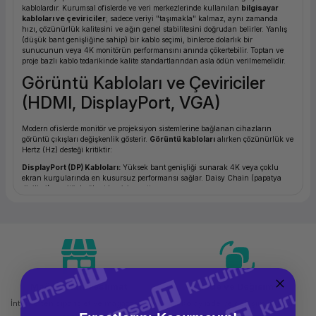
kablolardır. Kurumsal ofislerde ve veri merkezlerinde kullanılan
bilgisayar
ork Bileşenleri
ek
kabloları ve çeviriciler
; sadece veriyi "taşımakla" kalmaz, aynı zamanda
hızı, çözünürlük kalitesini ve ağın genel stabilitesini doğrudan belirler. Yanlış
(düşük bant genişliğine sahip) bir kablo seçimi, binlerce dolarlık bir
sunucunun veya 4K monitörün performansını anında çökertebilir. Toptan ve
proje bazlı kablo tedarikinde kalite standartlarından asla ödün verilmemelidir.
Görüntü Kabloları ve Çeviriciler
(HDMI, DisplayPort, VGA)
Modern ofislerde monitör ve projeksiyon sistemlerine bağlanan cihazların
görüntü çıkışları değişkenlik gösterir.
Görüntü kabloları
alırken çözünürlük ve
Hertz (Hz) desteği kritiktir:
DisplayPort (DP) Kabloları:
Yüksek bant genişliği sunarak 4K veya çoklu
ekran kurgularında en kusursuz performansı sağlar. Daisy Chain (papatya
dizilimi) monitör bağlantıları için şarttır.
HDMI Kablolar:
Hem ses hem görüntü taşıyan standart çözümdür. Toplantı
salonlarında uzun metrajlı (10 metre ve üzeri) görüntü aktarımı için sıklıkla
tercih edilir.
VGA ve Çevirici Adaptörler:
Eski tip projeksiyon cihazları veya monitörler
için hala aranan
VGA kablo
ihtiyaçları devam etmektedir. Yeni nesil
laptoplardan (Yalnızca HDMI/Type-C çıkışlı) bu cihazlara görüntü aktarmak
için
HDMI to VGA
veya
Type-C to VGA
çevirici (dönüştürücü) kullanmak
gerekir.
USB Type-C ve Çoklayıcı
Mağazadan Teslimat
İade ve Değişim
Çeviriciler (Hub/Adapter)
İnternetten sipariş et ve mağazadan
Kolay iade ve değişim imkanı