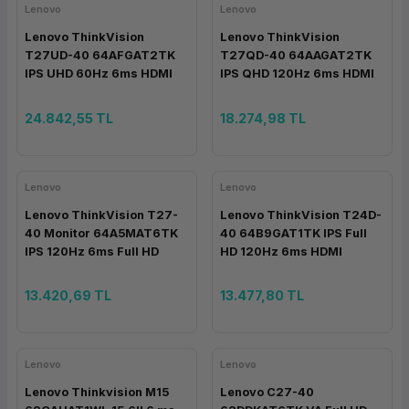
Lenovo
Lenovo
ork Bileşenleri
ek
Lenovo ThinkVision
Lenovo ThinkVision
T27UD-40 64AFGAT2TK
T27QD-40 64AAGAT2TK
IPS UHD 60Hz 6ms HDMI
IPS QHD 120Hz 6ms HDMI
DisplayPort Type-C 27''
DisplayPort Type-C 27''
Monitör
Monitör
24.842,55 TL
18.274,98 TL
Lenovo
Lenovo
Lenovo ThinkVision T27-
Lenovo ThinkVision T24D-
40 Monitor 64A5MAT6TK
40 64B9GAT1TK IPS Full
IPS 120Hz 6ms Full HD
HD 120Hz 6ms HDMI
HDMI DisplayPort VGA 27''
DisplayPort Type-C 23.8''
Monitör
Monitör
13.420,69 TL
13.477,80 TL
Lenovo
Lenovo
Lenovo Thinkvision M15
Lenovo C27-40