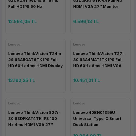
62CAUAT1WL 15.6'' 6 ms
63DDKAT6TK VA Full HD
Full HD IPS 60 Hz
HDMI VGA 27'' Monitör
Taşınabilir Monitör
12.564,05 TL
6.596,13 TL
Lenovo
Lenovo
Lenovo ThinkVision T24m-
Lenovo ThinkVision T27i-
29 63A5GAT6TK IPS Full
30 63A4MAT1TK IPS Full
HD 60Hz 4ms HDMI Display
HD 60Hz 6ms HDMI VGA
Port Type-C 23.8'' Monitör
Display Port 27'' Monitör
13.192,25 TL
10.451,01 TL
Lenovo
Lenovo
Lenovo ThinkVision S27i-
Lenovo 40BN0135EU
30 63DFKAT4TK IPS 100
Universal Type-C Smart
Hz 4ms HDMI VGA 27''
Dock Station
Monitör
10.964,99 TL