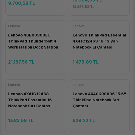
9.708,58 TL
13.363,58 TL
Lenovo
Lenovo
Lenovo 40B00300EU
Lenovo ThinkPad Essential
ThinkPad Thunderbolt 4
4X41C12469 16'' Siyah
Workstation Dock Station
Notebook El Çantası
21.187,56 TL
1.478,89 TL
Lenovo
Lenovo
Lenovo 4X41C12468
Lenovo 4X40K09936 15.6''
ThinkPad Essential 16
ThinkPad Notebook Sırt
Notebook Sırt Çantası
Çantası
1.583,59 TL
929,22 TL