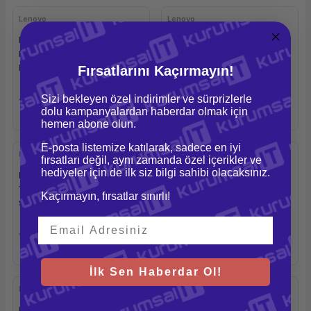
Lenovo
Lenovo
Lenovo 4X30H56886
Lenovo ThinkPad
Profesyonel Lazer Siyah
4Y51D20848 Siyah USB-C
Kablosuz Mouse
Kablosuz Mouse
Fırsatlarını Kaçırmayın!
Sizi bekleyen özel indirimler ve sürprizlerle
1.613,34 TL
1.370,62 TL
dolu kampanyalardan haberdar olmak için
hemen abone olun.
E-posta listemize katılarak, sadece en iyi
Lenovo
Lenovo
fırsatları değil, aynı zamanda özel içerikler ve
hediyeler için de ilk siz bilgi sahibi olacaksınız.
Lenovo 4Y50X88822
Lenovo Essential Compact
ThinkPad Bluetooth Siyah
4Y50R20864 Wireless
Kaçırmayın, fırsatlar sınırlı!
Sessiz Mouse
Kablosuz USB Mouse
1.527,67 TL
1.099,35 TL
İlk Sen Haberdar Ol!
Lenovo
Lenovo
Lenovo ThinkPad
Lenovo 4X90S91831 USB-