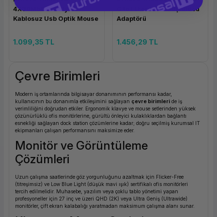
4X30M56887 Siyah
C to Ethernet Dönüştürücü
Kablosuz Usb Optik Mouse
Adaptörü
1.099,35 TL
1.456,29 TL
Çevre Birimleri
Modern iş ortamlarında bilgisayar donanımının performansı kadar,
kullanıcının bu donanımla etkileşimini sağlayan
çevre birimleri
de iş
verimliliğini doğrudan etkiler. Ergonomik klavye ve mouse setlerinden yüksek
çözünürlüklü ofis monitörlerine, gürültü önleyici kulaklıklardan bağlantı
esnekliği sağlayan dock station çözümlerine kadar; doğru seçilmiş kurumsal IT
ekipmanları çalışan performansını maksimize eder.
Monitör ve Görüntüleme
Çözümleri
Uzun çalışma saatlerinde göz yorgunluğunu azaltmak için Flicker-Free
(titreşimsiz) ve Low Blue Light (düşük mavi ışık) sertifikalı ofis monitörleri
tercih edilmelidir. Muhasebe, yazılım veya çoklu tablo yönetimi yapan
profesyoneller için 27 inç ve üzeri QHD (2K) veya Ultra Geniş (Ultrawide)
monitörler, çift ekran kalabalığı yaratmadan maksimum çalışma alanı sunar.