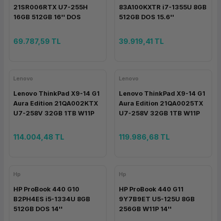
21SR006RTX U7-255H
83A100KXTR i7-1355U 8GB
ork Bileşenleri
ek
16GB 512GB 16'' DOS
512GB DOS 15.6''
69.787,59 TL
39.919,41 TL
Lenovo
Lenovo
Lenovo ThinkPad X9-14 G1
Lenovo ThinkPad X9-14 G1
Aura Edition 21QA002KTX
Aura Edition 21QA0025TX
U7-258V 32GB 1TB W11P
U7-258V 32GB 1TB W11P
14''
14'' OLED Dokunmatik
114.004,48 TL
119.986,68 TL
Hp
Hp
HP ProBook 440 G10
HP ProBook 440 G11
B2PH4ES i5-1334U 8GB
9Y7B9ET U5-125U 8GB
512GB DOS 14''
256GB W11P 14''