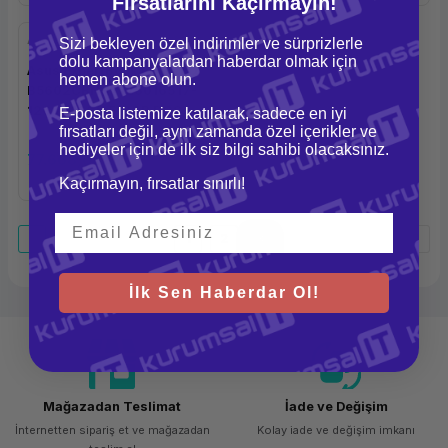
Fırsatlarını Kaçırmayın!
Asus
Sizi bekleyen özel indirimler ve sürprizlerle
dolu kampanyalardan haberdar olmak için
Asus ExpertBook B5 OLED
hemen abone olun.
B5602CBN-I71260165 i7-
1260P 16GB 512GB DOS
E-posta listemize katılarak, sadece en iyi
fırsatları değil, aynı zamanda özel içerikler ve
16''
hediyeler için de ilk siz bilgi sahibi olacaksınız.
77.668,68 TL
Kaçırmayın, fırsatlar sınırlı!
1
2
3
İlk Sen Haberdar Ol!
Mağazadan Teslimat
İade ve Değişim
İnternetten sipariş et ve mağazadan
Kolay iade ve değişim imkanı