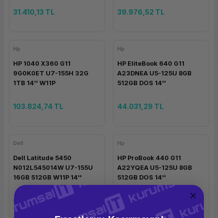
31.410,13 TL
39.976,52 TL
Hp
Hp
HP 1040 X360 G11
HP EliteBook 640 G11
9G0K0ET U7-155H 32G
A23DNEA U5-125U 8GB
1TB 14'' W11P
512GB DOS 14''
103.824,74 TL
44.031,29 TL
Dell
Hp
Dell Latitude 5450
HP ProBook 440 G11
N012L545014W U7-155U
A22YQEA U5-125U 8GB
16GB 512GB W11P 14''
512GB DOS 14''
61.892,23 TL
37.749,26 TL