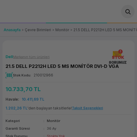
Geri Dön
Geri Dön
Geri Dön
Geri Dön
Geri Dön
Geri Dön
Geri Dön
ünler
leri
ası Çözümleri
eri
le) Ürünler
OT/VT Ürünleri
Anasayfa
Çevre Birimleri
Monitör
21.5 DELL P2212H LED 5 MS MONİT
cı
s Ürünleri
eri
Barkod Yazıcı ve Okuyucu
hazı
ası
arı
keti
POS Terminali
Dell
Markanın tüm ürünleri
STOK
SORUNUZ
21.5 DELL P2212H LED 5 MS MONİTÖR DVI-D VGA
sayar
 Kablosu
Station
ım
keti
Fiş Yazıcı
210012966
Stok Kodu
sayar
akinesi
se
ve Bağlantı
şif Paketi
Self Servis Ekranı
10.733,70 TL
enleri
 (Firewall)
ma Makinesi
aklık
ve Yedekleme
Havale
10.411,69 TL
Para Çekmecesi
1.202,26 TL
'den başlayan taksitlerle!
Taksit Seçenekleri
on
eme Makinesi
rofon
Panel PC
Kategori
Monitör
Garanti Süresi
36 Ay
ciler
Stok Durumu
Stokta Yok