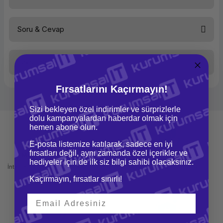
Çözünürlük
1920 X 1080
Tepki Süresi
5 ms
Kontrast Oranı
2.000.000:1
Soru & Cevap
Parlaklık
250 nit
Bu ürüne ilk yorumu siz yapın!
D-Sub15
Var
HDMI
Yok
DVI
Var
Taksit Seçenekleri
Yorum Yaz
DisplayPort
Ürün hakkında henüz soru sorulmamış.
Yok
TCO Standardı
TCO
Hoparlör
Yok
Fırsatlarını Kaçırmayın!
Webcam
Yok
Soru Sor
Pivot
Var
Sizi bekleyen özel indirimler ve sürprizlerle
Yükseklik Ayarı
Var
dolu kampanyalardan haberdar olmak için
VESA Uyumu - Duvara
100 x 100 mm
hemen abone olun.
Montaj
Kare/Geniş
16:9
E-posta listemize katılarak, sadece en iyi
Renk
Siyah
fırsatları değil, aynı zamanda özel içerikler ve
Mağazadan Teslimat
İade ve Değişim
hediyeler için de ilk siz bilgi sahibi olacaksınız.
İnternetten sipariş et ve mağazadan
Kolay iade ve değişim imkanı
teslim al
Kaçırmayın, fırsatlar sınırlı!