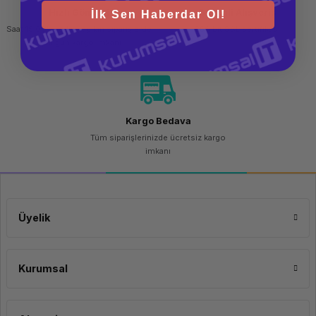
Hızlı Gönderi
Güvenli Alışveriş
İlk Sen Haberdar Ol!
Saat 15.00'a kadar yapılan siparişlerde
256 bit SSL sertifikası
aynı gün kargo imkanı
Kargo Bedava
Tüm siparişlerinizde ücretsiz kargo
imkanı
Üyelik
Kurumsal