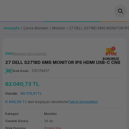
Geri Dön
Geri Dön
Geri Dön
Geri Dön
Geri Dön
Geri Dön
Geri Dön
ünler
leri
ası Çözümleri
eri
le) Ürünler
OT/VT Ürünleri
Anasayfa
Çevre Birimleri
Monitör
27 DELL S2718D 6MS MONITOR IP
cı
s Ürünleri
eri
Barkod Yazıcı ve Okuyucu
hazı
ası
arı
keti
POS Terminali
Dell
Markanın tüm ürünleri
STOK
SORUNUZ
27 DELL S2718D 6MS MONITOR IPS HDMI USB-C CNS
sayar
 Kablosu
Station
ım
keti
Fiş Yazıcı
210174917
Stok Kodu
sayar
akinesi
se
ve Bağlantı
şif Paketi
Self Servis Ekranı
62.040,73 TL
enleri
 (Firewall)
ma Makinesi
aklık
ve Yedekleme
Havale
60.179,51 TL
Para Çekmecesi
6.949,08 TL
'den başlayan taksitlerle!
Taksit Seçenekleri
on
eme Makinesi
rofon
Panel PC
Kategori
Monitör
Garanti Süresi
36 Ay
ciler
Stok Durumu
Stokta Yok