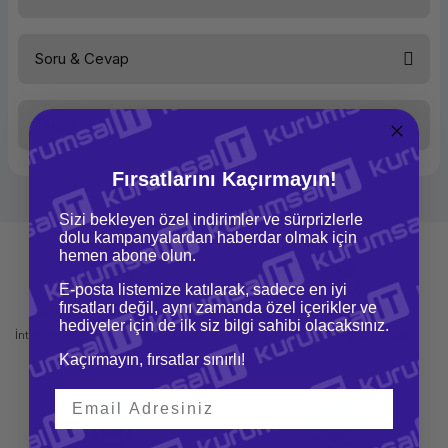
Çözünürlük
2560 X 1440
Tepki Süresi
6 ms
Kontrast Oranı
1.000:1
Soru & Cevap
Parlaklık
300 nit
Bu ürüne ilk yorumu siz yapın!
D-Sub15
Yok
HDMI
Var
DVI
Yok
Taksit Seçenekleri
Yorum Yaz
TCO Standardı
Ürün hakkında henüz soru sorulmamış.
TCO
Hoparlör
Yok
Webcam
Yok
Fırsatlarını Kaçırmayın!
Pivot
Yok
Soru Sor
Yükseklik Ayarı
Yok
Sizi bekleyen özel indirimler ve sürprizlerle
VESA Uyumu - Duvara
Yok
dolu kampanyalardan haberdar olmak için
Montaj
hemen abone olun.
Kare/Geniş
16:9
Renk
Siyah
E-posta listemize katılarak, sadece en iyi
USB
Var x2
fırsatları değil, aynı zamanda özel içerikler ve
Mağazadan Teslimat
İade ve Değişim
hediyeler için de ilk siz bilgi sahibi olacaksınız.
İnternetten sipariş et ve mağazadan
Kolay iade ve değişim imkanı
teslim al
Kaçırmayın, fırsatlar sınırlı!