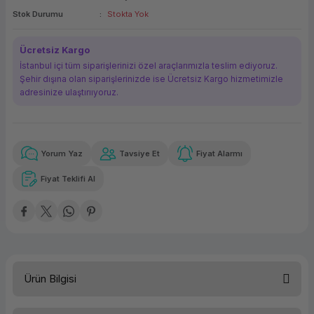
Stok Durumu
Stokta Yok
ork Bileşenleri
ek
Ücretsiz Kargo
İstanbul içi tüm siparişlerinizi özel araçlarımızla teslim ediyoruz.
Şehir dışına olan siparişlerinizde ise Ücretsiz Kargo hizmetimizle
adresinize ulaştırııyoruz.
Yorum Yaz
Tavsiye Et
Fiyat Alarmı
Güvenilir Alışveriş
1.443,53 TL
x 12
Havalelerde
Kolay iade imkanı
Aya varan taksit
Özel indirim fırsatı
Fiyat Teklifi Al
Güvenilir Alışveriş
1.443,53 TL
x 12
Havalelerde
Kolay iade imkanı
Aya varan taksit
Özel indirim fırsatı
Ürün Bilgisi
Türü
Sabit Disk