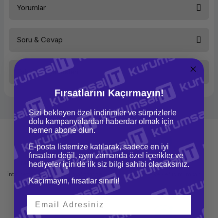
Yorumlar
Kullanım Yeri
Sunucu
Disk Tipi
3.5 inç
Kapasite
300 GB
Devir Hızı
15000 rpm
Soru & Cevap
Arabirim
SAS
Bu ürüne ilk yorumu siz yapın!
Taksit Seçenekleri
Yorum Yaz
Ürün hakkında henüz soru sorulmamış.
Fırsatlarını Kaçırmayın!
Soru Sor
Sizi bekleyen özel indirimler ve sürprizlerle
dolu kampanyalardan haberdar olmak için
hemen abone olun.
E-posta listemize katılarak, sadece en iyi
fırsatları değil, aynı zamanda özel içerikler ve
Mağazadan Teslimat
İade ve Değişim
hediyeler için de ilk siz bilgi sahibi olacaksınız.
İnternetten sipariş et ve mağazadan
Kolay iade ve değişim imkanı
Kaçırmayın, fırsatlar sınırlı!
teslim al