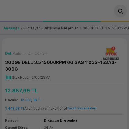
Geri Dön
Geri Dön
Geri Dön
Geri Dön
Geri Dön
Geri Dön
Geri Dön
ünler
leri
ası Çözümleri
eri
le) Ürünler
OT/VT Ürünleri
Anasayfa
Bilgisayar
Bilgisayar Bileşenleri
300GB DELL 3.5 15000RPM
cı
s Ürünleri
eri
Barkod Yazıcı ve Okuyucu
hazı
ası
arı
keti
POS Terminali
Dell
Markanın tüm ürünleri
STOK
SORUNUZ
300GB DELL 3.5 15000RPM 6G SAS 11035H15SAS-
sayar
 Kablosu
Station
ım
keti
Fiş Yazıcı
300G
210012977
Stok Kodu
sayar
akinesi
se
ve Bağlantı
şif Paketi
Self Servis Ekranı
12.887,69 TL
enleri
 (Firewall)
ma Makinesi
aklık
ve Yedekleme
Para Çekmecesi
Havale
12.501,06 TL
on
eme Makinesi
rofon
Panel PC
1.443,53 TL
'den başlayan taksitlerle!
Taksit Seçenekleri
Kategori
Bilgisayar Bileşenleri
ciler
Garanti Süresi
36 Ay