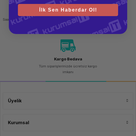
İlk Sen Haberdar Ol!
Hızlı Gönderi
Güvenli Alışveriş
Saat 15.00'a kadar yapılan siparişlerde
256 bit SSL sertifikası
aynı gün kargo imkanı
Kargo Bedava
Tüm siparişlerinizde ücretsiz kargo
imkanı
Üyelik
Kurumsal