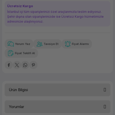
ork Bileşenleri
ek
Ücretsiz Kargo
İstanbul içi tüm siparişlerinizi özel araçlarımızla teslim ediyoruz.
Şehir dışına olan siparişlerinizde ise Ücretsiz Kargo hizmetimizle
adresinize ulaştırııyoruz.
Yorum Yaz
Tavsiye Et
Fiyat Alarmı
Güvenilir Alışveriş
329,11 TL
x 12
Havalelerde
Kolay iade imkanı
Aya varan taksit
Özel indirim fırsatı
Fiyat Teklifi Al
Güvenilir Alışveriş
329,11 TL
x 12
Havalelerde
Kolay iade imkanı
Aya varan taksit
Özel indirim fırsatı
Ürün Bilgisi
Aksesuar Türü
Sunucu Aksamı
Yorumlar