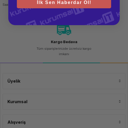
İlk Sen Haberdar Ol!
Saat 15.00'a kadar yapılan siparişlerde
256 bit SSL sertifikası
aynı gün kargo imkanı
Kargo Bedava
Tüm siparişlerinizde ücretsiz kargo
imkanı
Üyelik
Kurumsal
Alışveriş