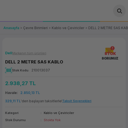
Geri Dön
Geri Dön
Geri Dön
Geri Dön
Geri Dön
Geri Dön
Geri Dön
ünler
leri
ası Çözümleri
eri
le) Ürünler
OT/VT Ürünleri
Anasayfa
Çevre Birimleri
Kablo ve Çeviriciler
DELL 2 METRE SAS KA
cı
s Ürünleri
eri
Barkod Yazıcı ve Okuyucu
hazı
ası
arı
keti
POS Terminali
Dell
Markanın tüm ürünleri
STOK
SORUNUZ
DELL 2 METRE SAS KABLO
sayar
 Kablosu
Station
ım
keti
Fiş Yazıcı
210013037
Stok Kodu
sayar
akinesi
se
ve Bağlantı
şif Paketi
Self Servis Ekranı
2.938,27 TL
enleri
 (Firewall)
ma Makinesi
aklık
ve Yedekleme
Havale
2.850,13 TL
Para Çekmecesi
329,11 TL
'den başlayan taksitlerle!
Taksit Seçenekleri
on
eme Makinesi
rofon
Panel PC
Kategori
Kablo ve Çeviriciler
Stok Durumu
Stokta Yok
ciler