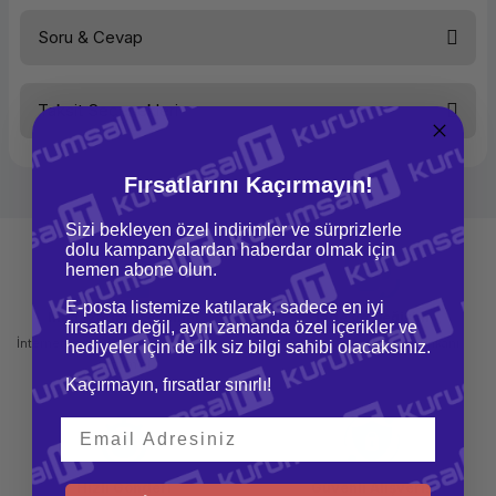
Soru & Cevap
Bu ürüne ilk yorumu siz yapın!
Taksit Seçenekleri
Yorum Yaz
Ürün hakkında henüz soru sorulmamış.
Fırsatlarını Kaçırmayın!
Soru Sor
Sizi bekleyen özel indirimler ve sürprizlerle
dolu kampanyalardan haberdar olmak için
hemen abone olun.
E-posta listemize katılarak, sadece en iyi
Mağazadan Teslimat
İade ve Değişim
fırsatları değil, aynı zamanda özel içerikler ve
İnternetten sipariş et ve mağazadan
Kolay iade ve değişim imkanı
hediyeler için de ilk siz bilgi sahibi olacaksınız.
teslim al
Kaçırmayın, fırsatlar sınırlı!
Hızlı Gönderi
Güvenli Alışveriş