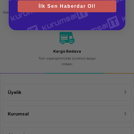
Hızlı Gönderi
Güvenli Alışveriş
İlk Sen Haberdar Ol!
Saat 15.00'a kadar yapılan siparişlerde
256 bit SSL sertifikası
aynı gün kargo imkanı
Kargo Bedava
Tüm siparişlerinizde ücretsiz kargo
imkanı
Üyelik
Kurumsal