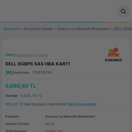
Geri Dön
Geri Dön
Geri Dön
Geri Dön
Geri Dön
Geri Dön
Geri Dön
ünler
leri
ası Çözümleri
eri
le) Ürünler
OT/VT Ürünleri
Anasayfa
Kurumsal Ürünler
Sunucu ve Network Bileşenleri
DELL 6GB
cı
s Ürünleri
eri
Barkod Yazıcı ve Okuyucu
hazı
ası
arı
keti
POS Terminali
Dell
Markanın tüm ürünleri
STOK
SORUNUZ
DELL 6GBPS SAS HBA KARTI
sayar
 Kablosu
Station
ım
keti
Fiş Yazıcı
210013034
Stok Kodu
sayar
akinesi
se
ve Bağlantı
şif Paketi
Self Servis Ekranı
5.696,65 TL
enleri
 (Firewall)
ma Makinesi
aklık
ve Yedekleme
Havale
5.525,76 TL
Para Çekmecesi
638,07 TL
'den başlayan taksitlerle!
Taksit Seçenekleri
on
eme Makinesi
rofon
Panel PC
Kategori
Sunucu ve Network Bileşenleri
Garanti Süresi
36 Ay
ciler
Stok Durumu
Stokta Yok