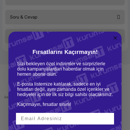
Soru & Cevap
Bu ürüne ilk yorumu siz yapın!
Taksit Seçenekleri
Yorum Yaz
Ürün hakkında henüz soru sorulmamış.
Fırsatlarını Kaçırmayın!
Soru Sor
Sizi bekleyen özel indirimler ve sürprizlerle
dolu kampanyalardan haberdar olmak için
hemen abone olun.
E-posta listemize katılarak, sadece en iyi
fırsatları değil, aynı zamanda özel içerikler ve
Mağazadan Teslimat
İade ve Değişim
hediyeler için de ilk siz bilgi sahibi olacaksınız.
İnternetten sipariş et ve mağazadan
Kolay iade ve değişim imkanı
teslim al
Kaçırmayın, fırsatlar sınırlı!