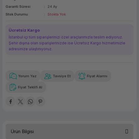
Garanti Süresi
24 Ay
ork Bileşenleri
ek
Stok Durumu
Stokta Yok
Ücretsiz Kargo
İstanbul içi tüm siparişlerinizi özel araçlarımızla teslim ediyoruz.
Şehir dışına olan siparişlerinizde ise Ücretsiz Kargo hizmetimizle
adresinize ulaştırııyoruz.
Yorum Yaz
Tavsiye Et
Fiyat Alarmı
Güvenilir Alışveriş
13.862,97 TL
x 12
Havalelerde
Kolay iade imkanı
Aya varan taksit
Özel indirim fırsatı
Fiyat Teklifi Al
Güvenilir Alışveriş
13.862,97 TL
x 12
Havalelerde
Kolay iade imkanı
Aya varan taksit
Özel indirim fırsatı
Ürün Bilgisi