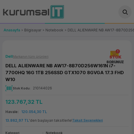
Geri Dön
Geri Dön
Geri Dön
Geri Dön
Geri Dön
Geri Dön
Geri Dön
ünler
leri
ası Çözümleri
eri
le) Ürünler
OT/VT Ürünleri
Anasayfa
Bilgisayar
Notebook
DELL ALIENWARE NB AW17-8B70D256
cı
s Ürünleri
eri
Barkod Yazıcı ve Okuyucu
hazı
ası
arı
keti
POS Terminali
Dell
Markanın tüm ürünleri
STOK
SORUNUZ
DELL ALIENWARE NB AW17-8B70D256W161N i7-
sayar
 Kablosu
Station
ım
keti
Fiş Yazıcı
7700HQ 16G 1TB 256SSD GTX1070 8GVGA 17.3 FHD
W10
sayar
akinesi
se
ve Bağlantı
şif Paketi
Self Servis Ekranı
210144026
Stok Kodu
enleri
 (Firewall)
ma Makinesi
aklık
ve Yedekleme
Para Çekmecesi
123.767,32 TL
on
eme Makinesi
rofon
Havale
120.054,30 TL
Panel PC
13.862,97 TL
'den başlayan taksitlerle!
Taksit Seçenekleri
ciler
Kategori
Notebook