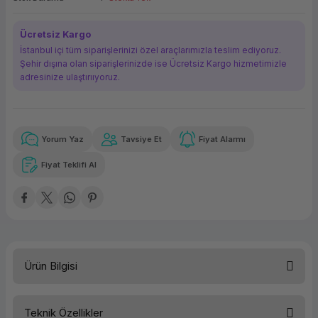
ork Bileşenleri
ek
Ücretsiz Kargo
İstanbul içi tüm siparişlerinizi özel araçlarımızla teslim ediyoruz.
Şehir dışına olan siparişlerinizde ise Ücretsiz Kargo hizmetimizle
adresinize ulaştırııyoruz.
Yorum Yaz
Tavsiye Et
Fiyat Alarmı
Güvenilir Alışveriş
7.349,83 TL
x 12
Havalelerde
Kolay iade imkanı
Aya varan taksit
Özel indirim fırsatı
Fiyat Teklifi Al
Güvenilir Alışveriş
7.349,83 TL
x 12
Havalelerde
Kolay iade imkanı
Aya varan taksit
Özel indirim fırsatı
Ürün Bilgisi
Teknik Özellikler