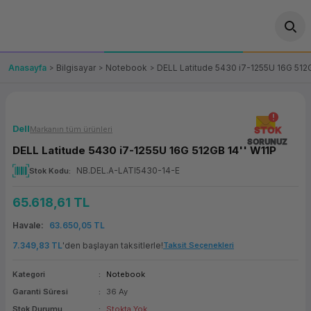
Geri Dön
Geri Dön
Geri Dön
Geri Dön
Geri Dön
Geri Dön
Geri Dön
ünler
leri
ası Çözümleri
eri
le) Ürünler
OT/VT Ürünleri
Anasayfa
Bilgisayar
Notebook
DELL Latitude 5430 i7-1255U 16G 512G
cı
s Ürünleri
eri
Barkod Yazıcı ve Okuyucu
hazı
ası
arı
keti
POS Terminali
Dell
Markanın tüm ürünleri
STOK
SORUNUZ
DELL Latitude 5430 i7-1255U 16G 512GB 14'' W11P
sayar
 Kablosu
Station
ım
keti
Fiş Yazıcı
NB.DEL.A-LATI5430-14-E
Stok Kodu
sayar
akinesi
se
ve Bağlantı
şif Paketi
Self Servis Ekranı
65.618,61 TL
enleri
 (Firewall)
ma Makinesi
aklık
ve Yedekleme
Havale
63.650,05 TL
Para Çekmecesi
7.349,83 TL
'den başlayan taksitlerle!
Taksit Seçenekleri
on
eme Makinesi
rofon
Panel PC
Kategori
Notebook
Garanti Süresi
36 Ay
ciler
Stok Durumu
Stokta Yok