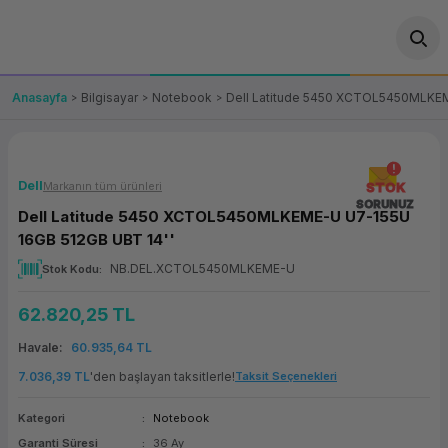
Geri Dön
Geri Dön
Geri Dön
Geri Dön
Geri Dön
Geri Dön
Geri Dön
ünler
leri
ası Çözümleri
eri
le) Ürünler
OT/VT Ürünleri
Anasayfa
Bilgisayar
Notebook
Dell Latitude 5450 XCTOL5450MLKEM
cı
s Ürünleri
eri
Barkod Yazıcı ve Okuyucu
hazı
ası
arı
keti
POS Terminali
Dell
Markanın tüm ürünleri
STOK
SORUNUZ
Dell Latitude 5450 XCTOL5450MLKEME-U U7-155U
sayar
 Kablosu
Station
ım
keti
Fiş Yazıcı
16GB 512GB UBT 14''
NB.DEL.XCTOL5450MLKEME-U
Stok Kodu
sayar
akinesi
se
ve Bağlantı
şif Paketi
Self Servis Ekranı
62.820,25 TL
enleri
 (Firewall)
ma Makinesi
aklık
ve Yedekleme
Para Çekmecesi
Havale
60.935,64 TL
on
eme Makinesi
rofon
Panel PC
7.036,39 TL
'den başlayan taksitlerle!
Taksit Seçenekleri
Kategori
Notebook
ciler
Garanti Süresi
36 Ay