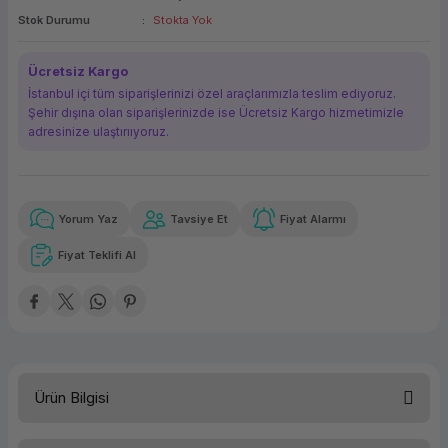
Stok Durumu
Stokta Yok
ork Bileşenleri
ek
Ücretsiz Kargo
İstanbul içi tüm siparişlerinizi özel araçlarımızla teslim ediyoruz.
Şehir dışına olan siparişlerinizde ise Ücretsiz Kargo hizmetimizle
adresinize ulaştırııyoruz.
Yorum Yaz
Tavsiye Et
Fiyat Alarmı
Güvenilir Alışveriş
7.036,39 TL
x 12
Havalelerde
Kolay iade imkanı
Aya varan taksit
Özel indirim fırsatı
Fiyat Teklifi Al
Güvenilir Alışveriş
7.036,39 TL
x 12
Havalelerde
Kolay iade imkanı
Aya varan taksit
Özel indirim fırsatı
Ürün Bilgisi