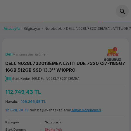
Geri Dön
Geri Dön
Geri Dön
Geri Dön
Geri Dön
Geri Dön
Geri Dön
ünler
leri
ası Çözümleri
eri
le) Ürünler
OT/VT Ürünleri
Anasayfa
Bilgisayar
Notebook
DELL N028L732013EMEA LATITUDE 73
cı
s Ürünleri
eri
Barkod Yazıcı ve Okuyucu
hazı
ası
arı
keti
POS Terminali
Dell
Markanın tüm ürünleri
STOK
SORUNUZ
DELL N028L732013EMEA LATITUDE 7320 Ci7-1185G7
sayar
 Kablosu
Station
ım
keti
Fiş Yazıcı
16GB 512GB SSD 13.3'' W10PRO
NB.DEL.N028L732013EMEA
Stok Kodu
sayar
akinesi
se
ve Bağlantı
şif Paketi
Self Servis Ekranı
112.749,43 TL
enleri
 (Firewall)
ma Makinesi
aklık
ve Yedekleme
Para Çekmecesi
Havale
109.366,95 TL
on
eme Makinesi
rofon
Panel PC
12.628,88 TL
'den başlayan taksitlerle!
Taksit Seçenekleri
Kategori
Notebook
ciler
Stok Durumu
Stokta Yok