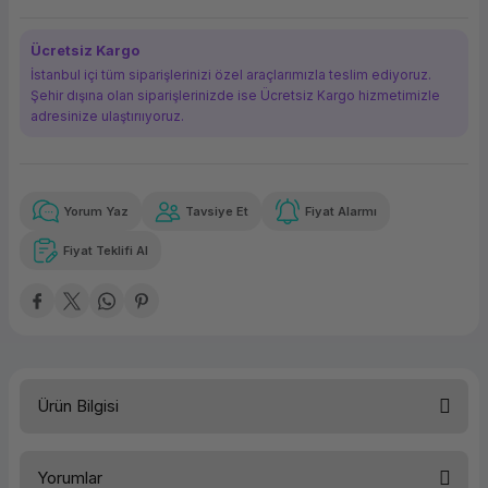
ork Bileşenleri
ek
Ücretsiz Kargo
İstanbul içi tüm siparişlerinizi özel araçlarımızla teslim ediyoruz.
Şehir dışına olan siparişlerinizde ise Ücretsiz Kargo hizmetimizle
adresinize ulaştırııyoruz.
Yorum Yaz
Tavsiye Et
Fiyat Alarmı
Güvenilir Alışveriş
12.628,88 TL
x 12
Havalelerde
Kolay iade imkanı
Aya varan taksit
Özel indirim fırsatı
Fiyat Teklifi Al
Güvenilir Alışveriş
12.628,88 TL
x 12
Havalelerde
Kolay iade imkanı
Aya varan taksit
Özel indirim fırsatı
Ürün Bilgisi
Yorumlar
TEKNİK ÖZELLİKLER