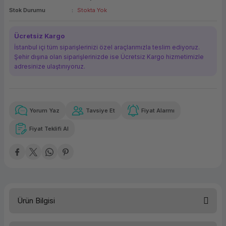
Stok Durumu
Stokta Yok
ork Bileşenleri
ek
Ücretsiz Kargo
İstanbul içi tüm siparişlerinizi özel araçlarımızla teslim ediyoruz.
Şehir dışına olan siparişlerinizde ise Ücretsiz Kargo hizmetimizle
adresinize ulaştırııyoruz.
Yorum Yaz
Tavsiye Et
Fiyat Alarmı
Güvenilir Alışveriş
14.897,96 TL
x 12
Havalelerde
Kolay iade imkanı
Aya varan taksit
Özel indirim fırsatı
Fiyat Teklifi Al
Güvenilir Alışveriş
14.897,96 TL
x 12
Havalelerde
Kolay iade imkanı
Aya varan taksit
Özel indirim fırsatı
Ürün Bilgisi
Kategori
Workstation/Mobil