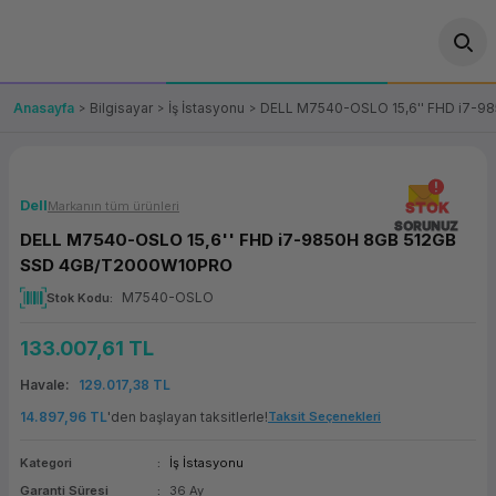
Geri Dön
Geri Dön
Geri Dön
Geri Dön
Geri Dön
Geri Dön
Geri Dön
ünler
leri
ası Çözümleri
eri
le) Ürünler
OT/VT Ürünleri
Anasayfa
Bilgisayar
İş İstasyonu
DELL M7540-OSLO 15,6'' FHD i7-
cı
s Ürünleri
eri
Barkod Yazıcı ve Okuyucu
hazı
ası
arı
keti
POS Terminali
Dell
Markanın tüm ürünleri
STOK
SORUNUZ
DELL M7540-OSLO 15,6'' FHD i7-9850H 8GB 512GB
sayar
 Kablosu
Station
ım
keti
Fiş Yazıcı
SSD 4GB/T2000W10PRO
M7540-OSLO
Stok Kodu
sayar
akinesi
se
ve Bağlantı
şif Paketi
Self Servis Ekranı
133.007,61 TL
enleri
 (Firewall)
ma Makinesi
aklık
ve Yedekleme
Para Çekmecesi
Havale
129.017,38 TL
on
eme Makinesi
rofon
Panel PC
14.897,96 TL
'den başlayan taksitlerle!
Taksit Seçenekleri
Kategori
İş İstasyonu
ciler
Garanti Süresi
36 Ay