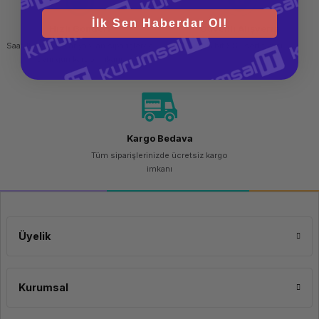
İlk Sen Haberdar Ol!
Hızlı Gönderi
Güvenli Alışveriş
Saat 15.00'a kadar yapılan siparişlerde
256 bit SSL sertifikası
aynı gün kargo imkanı
Kargo Bedava
Tüm siparişlerinizde ücretsiz kargo
imkanı
Üyelik
Kurumsal