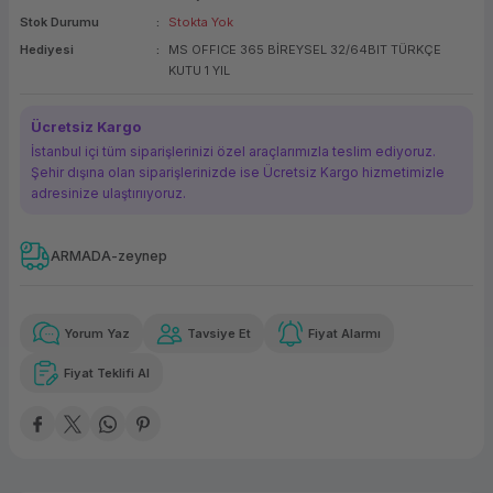
Stok Durumu
Stokta Yok
ork Bileşenleri
ek
Hediyesi
MS OFFICE 365 BİREYSEL 32/64BIT TÜRKÇE
KUTU 1 YIL
Ücretsiz Kargo
İstanbul içi tüm siparişlerinizi özel araçlarımızla teslim ediyoruz.
Şehir dışına olan siparişlerinizde ise Ücretsiz Kargo hizmetimizle
adresinize ulaştırııyoruz.
ARMADA-zeynep
Güvenilir Alışveriş
7.030,00 TL
x 12
Havalelerde
Kolay iade imkanı
Aya varan taksit
Özel indirim fırsatı
Yorum Yaz
Tavsiye Et
Fiyat Alarmı
Fiyat Teklifi Al
Güvenilir Alışveriş
7.030,00 TL
x 12
Havalelerde
Kolay iade imkanı
Aya varan taksit
Özel indirim fırsatı