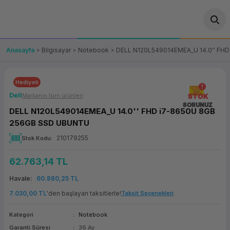
Geri Dön
Geri Dön
Geri Dön
Geri Dön
Geri Dön
Geri Dön
Geri Dön
ünler
leri
ası Çözümleri
eri
le) Ürünler
OT/VT Ürünleri
Anasayfa
Bilgisayar
Notebook
DELL N120L549014EMEA_U 14.0'' FH
cı
s Ürünleri
eri
Barkod Yazıcı ve Okuyucu
Hediyeli
hazı
ası
arı
keti
POS Terminali
Dell
Markanın tüm ürünleri
STOK
SORUNUZ
DELL N120L549014EMEA_U 14.0'' FHD i7-8650U 8GB
sayar
 Kablosu
Station
ım
keti
Fiş Yazıcı
256GB SSD UBUNTU
210179255
Stok Kodu
sayar
akinesi
se
ve Bağlantı
şif Paketi
Self Servis Ekranı
62.763,14 TL
enleri
 (Firewall)
ma Makinesi
aklık
ve Yedekleme
Para Çekmecesi
Havale
60.880,25 TL
on
eme Makinesi
rofon
Panel PC
7.030,00 TL
'den başlayan taksitlerle!
Taksit Seçenekleri
Kategori
Notebook
ciler
Garanti Süresi
36 Ay