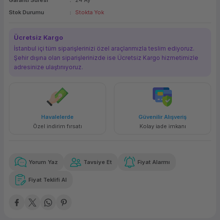
Garanti Süresi
24 Ay
ork Bileşenleri
ek
Stok Durumu
Stokta Yok
Ücretsiz Kargo
İstanbul içi tüm siparişlerinizi özel araçlarımızla teslim ediyoruz.
Şehir dışına olan siparişlerinizde ise Ücretsiz Kargo hizmetimizle
adresinize ulaştırııyoruz.
Havalelerde
Güvenilir Alışveriş
Özel indirim fırsatı
Kolay iade imkanı
Yorum Yaz
Tavsiye Et
Fiyat Alarmı
Fiyat Teklifi Al