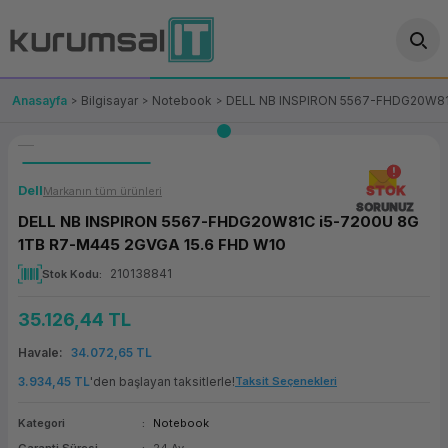
Geri Dön
Geri Dön
Geri Dön
Geri Dön
Geri Dön
Geri Dön
Geri Dön
ünler
leri
ası Çözümleri
eri
le) Ürünler
OT/VT Ürünleri
Anasayfa
Bilgisayar
Notebook
DELL NB INSPIRON 5567-FHDG20W81
cı
s Ürünleri
eri
Barkod Yazıcı ve Okuyucu
hazı
ası
arı
keti
POS Terminali
Dell
STOK
Markanın tüm ürünleri
SORUNUZ
DELL NB INSPIRON 5567-FHDG20W81C i5-7200U 8G
sayar
 Kablosu
Station
ım
keti
Fiş Yazıcı
1TB R7-M445 2GVGA 15.6 FHD W10
210138841
Stok Kodu
sayar
akinesi
se
ve Bağlantı
şif Paketi
Self Servis Ekranı
35.126,44 TL
enleri
 (Firewall)
ma Makinesi
aklık
ve Yedekleme
Para Çekmecesi
Havale
34.072,65 TL
on
eme Makinesi
rofon
Panel PC
3.934,45 TL
'den başlayan taksitlerle!
Taksit Seçenekleri
ciler
Kategori
Notebook