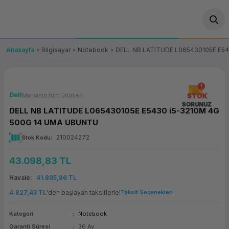
Geri Dön
Geri Dön
Geri Dön
Geri Dön
Geri Dön
Geri Dön
Geri Dön
ünler
leri
ası Çözümleri
eri
le) Ürünler
OT/VT Ürünleri
Anasayfa
Bilgisayar
Notebook
DELL NB LATITUDE L065430105E E5
cı
s Ürünleri
eri
Barkod Yazıcı ve Okuyucu
hazı
ası
arı
keti
POS Terminali
Dell
Markanın tüm ürünleri
STOK
SORUNUZ
DELL NB LATITUDE L065430105E E5430 i5-3210M 4G
sayar
 Kablosu
Station
ım
keti
Fiş Yazıcı
500G 14 UMA UBUNTU
210024272
Stok Kodu
sayar
akinesi
se
ve Bağlantı
şif Paketi
Self Servis Ekranı
43.098,83 TL
enleri
 (Firewall)
ma Makinesi
aklık
ve Yedekleme
Para Çekmecesi
Havale
41.805,86 TL
on
eme Makinesi
rofon
Panel PC
4.827,43 TL
'den başlayan taksitlerle!
Taksit Seçenekleri
Kategori
Notebook
ciler
Garanti Süresi
36 Ay