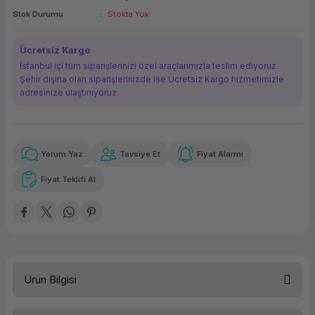
Stok Durumu
Stokta Yok
ork Bileşenleri
ek
Ücretsiz Kargo
İstanbul içi tüm siparişlerinizi özel araçlarımızla teslim ediyoruz.
Şehir dışına olan siparişlerinizde ise Ücretsiz Kargo hizmetimizle
adresinize ulaştırııyoruz.
Yorum Yaz
Tavsiye Et
Fiyat Alarmı
Güvenilir Alışveriş
4.827,43 TL
x 12
Havalelerde
Kolay iade imkanı
Aya varan taksit
Özel indirim fırsatı
Fiyat Teklifi Al
Güvenilir Alışveriş
4.827,43 TL
x 12
Havalelerde
Kolay iade imkanı
Aya varan taksit
Özel indirim fırsatı
Ürün Bilgisi