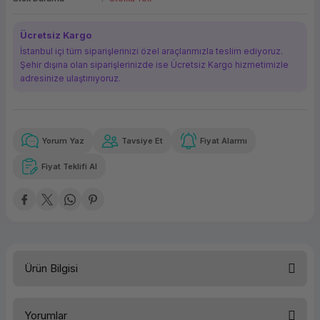
ork Bileşenleri
ek
Ücretsiz Kargo
İstanbul içi tüm siparişlerinizi özel araçlarımızla teslim ediyoruz.
Şehir dışına olan siparişlerinizde ise Ücretsiz Kargo hizmetimizle
adresinize ulaştırııyoruz.
Yorum Yaz
Tavsiye Et
Fiyat Alarmı
Güvenilir Alışveriş
3.799,65 TL
x 12
Havalelerde
Kolay iade imkanı
Aya varan taksit
Özel indirim fırsatı
Fiyat Teklifi Al
Güvenilir Alışveriş
3.799,65 TL
x 12
Havalelerde
Kolay iade imkanı
Aya varan taksit
Özel indirim fırsatı
Ürün Bilgisi
Seri:DELL LATITUDE
İşletim Sistemi:Ubuntu Linux
Yorumlar