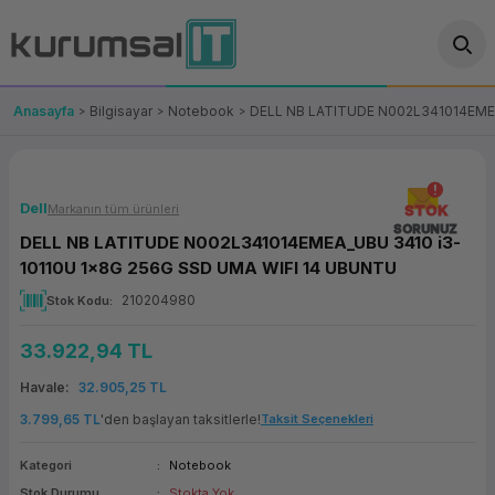
Geri Dön
Geri Dön
Geri Dön
Geri Dön
Geri Dön
Geri Dön
Geri Dön
ünler
leri
ası Çözümleri
eri
le) Ürünler
OT/VT Ürünleri
Anasayfa
Bilgisayar
Notebook
DELL NB LATITUDE N002L341014EMEA
cı
s Ürünleri
eri
Barkod Yazıcı ve Okuyucu
hazı
ası
arı
keti
POS Terminali
Dell
Markanın tüm ürünleri
STOK
SORUNUZ
DELL NB LATITUDE N002L341014EMEA_UBU 3410 i3-
sayar
 Kablosu
Station
ım
keti
Fiş Yazıcı
10110U 1x8G 256G SSD UMA WIFI 14 UBUNTU
210204980
Stok Kodu
sayar
akinesi
se
ve Bağlantı
şif Paketi
Self Servis Ekranı
33.922,94 TL
enleri
 (Firewall)
ma Makinesi
aklık
ve Yedekleme
Para Çekmecesi
Havale
32.905,25 TL
on
eme Makinesi
rofon
Panel PC
3.799,65 TL
'den başlayan taksitlerle!
Taksit Seçenekleri
Kategori
Notebook
ciler
Stok Durumu
Stokta Yok