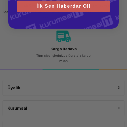
Ek Özellikler:USB Type-C
Hızlı Gönderi
Güvenli Alışveriş
İlk Sen Haberdar Ol!
Ek Özellikler:Aydınlatmalı Klavye
Ağırlık Kategorisi:1,50 - 1,99 kg
Saat 15.00'a kadar yapılan siparişlerde
256 bit SSL sertifikası
Ürün Ailesi:DELL Latitude
aynı gün kargo imkanı
Kargo Bedava
Tüm siparişlerinizde ücretsiz kargo
imkanı
Üyelik
Kurumsal