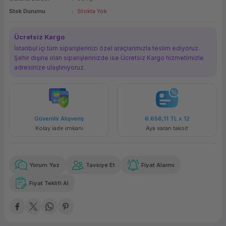
Stok Durumu
Stokta Yok
ork Bileşenleri
ek
Ücretsiz Kargo
İstanbul içi tüm siparişlerinizi özel araçlarımızla teslim ediyoruz.
Şehir dışına olan siparişlerinizde ise Ücretsiz Kargo hizmetimizle
adresinize ulaştırııyoruz.
Güvenilir Alışveriş
6.656,11 TL
x 12
Kolay iade imkanı
Aya varan taksit
Yorum Yaz
Tavsiye Et
Fiyat Alarmı
Fiyat Teklifi Al