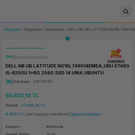
Geri Dön
Geri Dön
Geri Dön
Geri Dön
Geri Dön
Geri Dön
Geri Dön
ünler
leri
ası Çözümleri
eri
le) Ürünler
OT/VT Ürünleri
Anasayfa
Bilgisayar
Notebook
DELL NB UB LATITUDE N016L749014
cı
s Ürünleri
eri
Barkod Yazıcı ve Okuyucu
hazı
ası
arı
keti
POS Terminali
Dell
STOK
Markanın tüm ürünleri
SORUNUZ
DELL NB UB LATITUDE N016L749014EMEA_UBU E7490
sayar
 Kablosu
Station
ım
keti
Fiş Yazıcı
i5-8250U 1x8G 256G SSD 14 UMA UBUNTU
210175540
Stok Kodu
sayar
akinesi
se
ve Bağlantı
şif Paketi
Self Servis Ekranı
59.425,10 TL
enleri
 (Firewall)
ma Makinesi
aklık
ve Yedekleme
Para Çekmecesi
Havale
57.642,35 TL
on
eme Makinesi
rofon
Panel PC
6.656,11 TL
'den başlayan taksitlerle!
Taksit Seçenekleri
Kategori
Notebook
ciler
Garanti Süresi
36 Ay