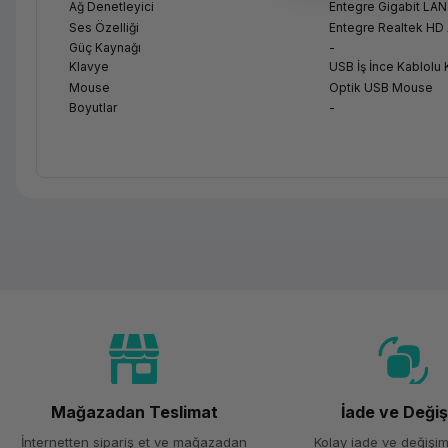
Ağ Denetleyici
Entegre Gigabit LA
Ses Özelliği
Entegre Realtek HD
Güç Kaynağı
-
Klavye
USB İş İnce Kablolu
Mouse
Optik USB Mouse
Boyutlar
-
Mağazadan Teslimat
İade ve Deği
İnternetten sipariş et ve mağazadan
Kolay iade ve değişim