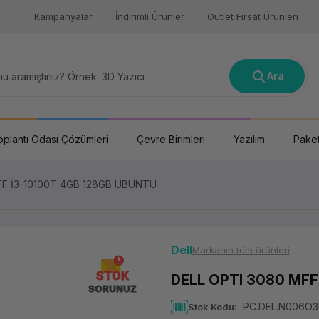
Kampanyalar
İndirimli Ürünler
Outlet Fırsat Ürünleri
Ara
oplantı Odası Çözümleri
Çevre Birimleri
Yazılım
Paket
FF İ3-10100T 4GB 128GB UBUNTU
Dell
Markanın tüm ürünleri
STOK
DELL OPTI 3080 MFF
SORUNUZ
PC.DEL.N006O
Stok Kodu