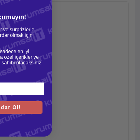
çırmayın!
r ve sürprizlerle
dar olmak için
 sadece en iyi
a özel içerikler ve
gi sahibi olacaksınız.
dar Ol!