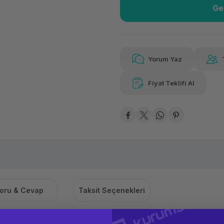
Ge
Güvenilir Alışveriş
2.55
Kolay iade imkanı
Aya 
Yorum Yaz
Fiyat Teklifi Al
2.551,35 TL
x 12
Hav
Aya varan taksit
Özel ind
oru & Cevap
Taksit Seçenekleri