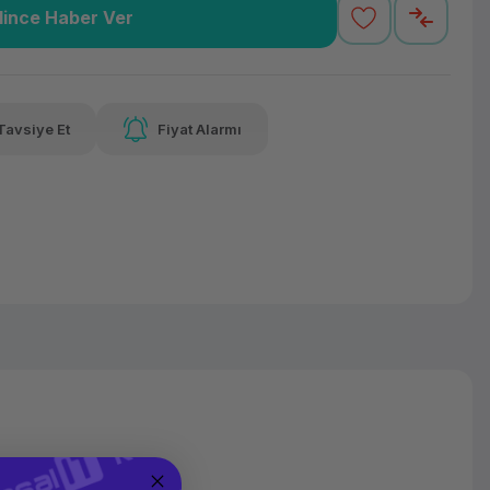
lince Haber Ver
1,35 TL
x 12
Havalelerde
Güvenilir Alışveriş
varan taksit
Özel indirim fırsatı
Kolay iade imkanı
Tavsiye Et
Fiyat Alarmı
alelerde
irim fırsatı