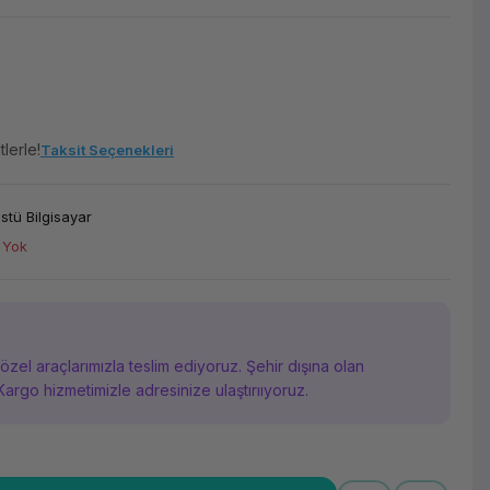
lerle!
Taksit Seçenekleri
tü Bilgisayar
 Yok
i özel araçlarımızla teslim ediyoruz. Şehir dışına olan
Kargo hizmetimizle adresinize ulaştırııyoruz.