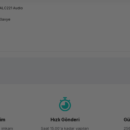
N
 ALC221 Audio
 Klavye
Ürün hakkında henüz soru sorulmamış.
Bu ürüne ilk yorumu siz yapın!
Yorum Yaz
Soru Sor
şim
Hızlı Gönderi
Gü
 imkanı
Saat 15.00'a kadar yapılan
256