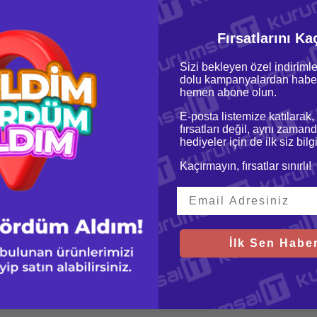
Fırsatlarını Ka
Sizi bekleyen özel indirimle
dolu kampanyalardan haber
MFF
hemen abone olun.
T 2,9 GHz
E-posta listemize katılarak,
fırsatları değil, aynı zamand
hediyeler için de ilk siz bil
Kaçırmayın, fırsatlar sınırlı!
İlk Sen Haber