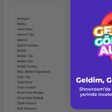
Kategori
Masaüstü
Marka
Dell
Ürün Ailesi
Dell Optiplex 3080
İşlemci Tipi
Intel Core
İşlemci
Intel Core i3-10100
İşletim Sistemi
FreeDos
Bellek
4GB
Bellek Tipi
DDR4
Bellek Hızı
2666MHz
Bellek Yuvası
2
Max. Bellek Kapasitesi
-
Disk Tipi
SSD
Sabit Disk
128GB
Disk Yuvaları
5x2,5 " veya 3,5"
Ekran Kartı Modeli
Dahili
Ekran Kartı Belleği
Dahili
Optik Sürücü
Yok
Kart Okuyucu
Var