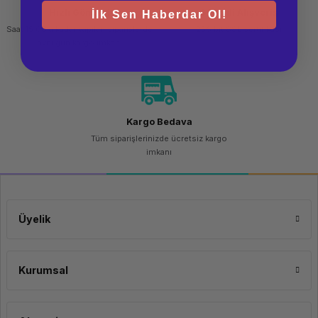
Hızlı Gönderi
Güvenli Alışveriş
İlk Sen Haberdar Ol!
Saat 15.00'a kadar yapılan siparişlerde
256 bit SSL sertifikası
aynı gün kargo imkanı
Kargo Bedava
Tüm siparişlerinizde ücretsiz kargo
imkanı
Üyelik
Kurumsal