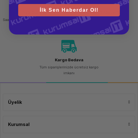
İlk Sen Haberdar Ol!
Hızlı Gönderi
Güvenli Alışveriş
Saat 15.00'a kadar yapılan siparişlerde
256 bit SSL sertifikası
aynı gün kargo imkanı
Kargo Bedava
Tüm siparişlerinizde ücretsiz kargo
imkanı
Üyelik
Kurumsal