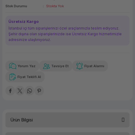
Stok Durumu
Stokta Yok
ork Bileşenleri
ek
Ücretsiz Kargo
İstanbul içi tüm siparişlerinizi özel araçlarımızla teslim ediyoruz.
Şehir dışına olan siparişlerinizde ise Ücretsiz Kargo hizmetimizle
adresinize ulaştırııyoruz.
Yorum Yaz
Tavsiye Et
Fiyat Alarmı
Güvenilir Alışveriş
2.747,07 TL
x 12
Havalelerde
Kolay iade imkanı
Aya varan taksit
Özel indirim fırsatı
Fiyat Teklifi Al
Güvenilir Alışveriş
2.747,07 TL
x 12
Havalelerde
Kolay iade imkanı
Aya varan taksit
Özel indirim fırsatı
Ürün Bilgisi
Seri
DELL OPTIPLEX 3010