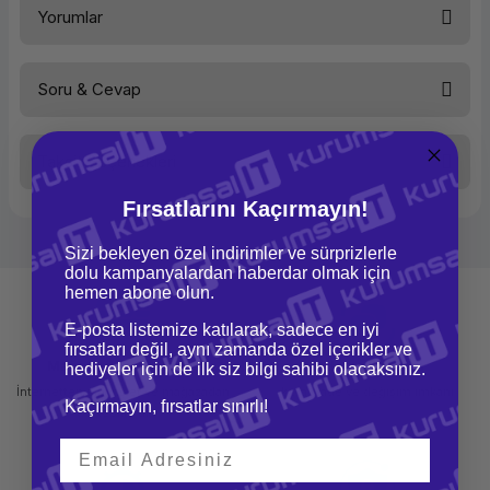
Yorumlar
İşlemci Tipi
3. Nesil Intel Core i3
İşlemci Kodu
i3-3220
İşlemci Hızı
3,30 GHz
Ön Bellek
3 MB
Soru & Cevap
İşletim Sistemi
Linux
Bu ürüne ilk yorumu siz yapın!
Anakart Yongaseti
INTEL H61
Anabellek
4 GB
İşlemci Ailesi
Intel Core i3
Taksit Seçenekleri
Yorum Yaz
İşletim Sistemi Ailesi
Ürün hakkında henüz soru sorulmamış.
Linux
Fırsatlarını Kaçırmayın!
Soru Sor
Sizi bekleyen özel indirimler ve sürprizlerle
dolu kampanyalardan haberdar olmak için
hemen abone olun.
E-posta listemize katılarak, sadece en iyi
fırsatları değil, aynı zamanda özel içerikler ve
Mağazadan Teslimat
İade ve Değişim
hediyeler için de ilk siz bilgi sahibi olacaksınız.
İnternetten sipariş et ve mağazadan
Kolay iade ve değişim imkanı
Kaçırmayın, fırsatlar sınırlı!
teslim al